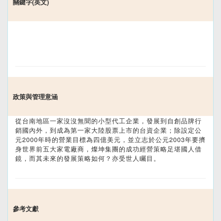
關鍵字(英文)
政策與管理意涵
從台南地區一家沒沒無聞的小型代工企業，發展到自創品牌行
銷國內外，到成為第一家大陸股票上市的台資企業；除設定公
元2000年時的營業目標為四億美元，並立志於公元2003年要擠
身世界前五大家電廠商，燦坤集團的成功經營策略足堪國人借
鏡，而其未來的發展策略如何？亦受世人矚目。
參考文獻