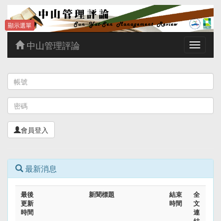
顯示選單
中山管理評論
Toggle
navigatio
會員登入
最新消息
最後
新聞標題
結束
全
更新
時間
文
時間
連
結