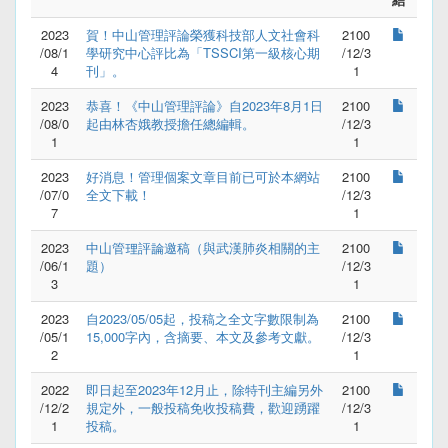
2023
賀！中山管理評論榮獲科技部人文社會科
2100
/08/1
學研究中心評比為「TSSCI第一級核心期
/12/3
4
刊」。
1
2023
恭喜！《中山管理評論》自2023年8月1日
2100
/08/0
起由林杏娥教授擔任總編輯。
/12/3
1
1
2023
好消息！管理個案文章目前已可於本網站
2100
/07/0
全文下載！
/12/3
7
1
2023
中山管理評論邀稿（與武漢肺炎相關的主
2100
/06/1
題）
/12/3
3
1
2023
自2023/05/05起，投稿之全文字數限制為
2100
/05/1
15,000字內，含摘要、本文及參考文獻。
/12/3
2
1
2022
即日起至2023年12月止，除特刊主編另外
2100
/12/2
規定外，一般投稿免收投稿費，歡迎踴躍
/12/3
1
投稿。
1