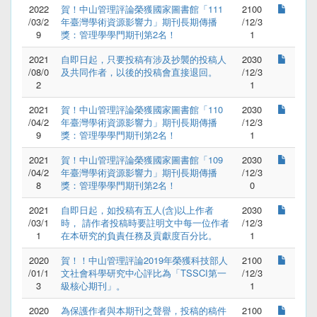
2022
賀！中山管理評論榮獲國家圖書館「111
2100
/03/2
年臺灣學術資源影響力」期刊長期傳播
/12/3
9
獎：管理學學門期刊第2名！
1
2021
自即日起，只要投稿有涉及抄襲的投稿人
2030
/08/0
及共同作者，以後的投稿會直接退回。
/12/3
2
1
2021
賀！中山管理評論榮獲國家圖書館「110
2030
/04/2
年臺灣學術資源影響力」期刊長期傳播
/12/3
9
獎：管理學學門期刊第2名！
1
2021
賀！中山管理評論榮獲國家圖書館「109
2030
/04/2
年臺灣學術資源影響力」期刊長期傳播
/12/3
8
獎：管理學學門期刊第2名！
0
2021
自即日起，如投稿有五人(含)以上作者
2030
/03/1
時， 請作者投稿時要註明文中每一位作者
/12/3
1
在本研究的負責任務及貢獻度百分比。
1
2020
賀！！中山管理評論2019年榮獲科技部人
2100
/01/1
文社會科學研究中心評比為「TSSCI第一
/12/3
3
級核心期刊」。
1
2020
為保護作者與本期刊之聲譽，投稿的稿件
2100