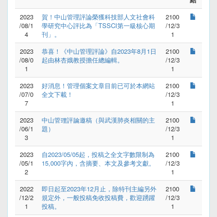
2023
賀！中山管理評論榮獲科技部人文社會科
2100
/08/1
學研究中心評比為「TSSCI第一級核心期
/12/3
4
刊」。
1
2023
恭喜！《中山管理評論》自2023年8月1日
2100
/08/0
起由林杏娥教授擔任總編輯。
/12/3
1
1
2023
好消息！管理個案文章目前已可於本網站
2100
/07/0
全文下載！
/12/3
7
1
2023
中山管理評論邀稿（與武漢肺炎相關的主
2100
/06/1
題）
/12/3
3
1
2023
自2023/05/05起，投稿之全文字數限制為
2100
/05/1
15,000字內，含摘要、本文及參考文獻。
/12/3
2
1
2022
即日起至2023年12月止，除特刊主編另外
2100
/12/2
規定外，一般投稿免收投稿費，歡迎踴躍
/12/3
1
投稿。
1