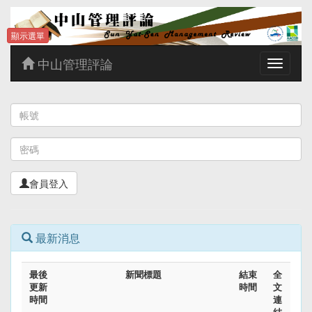
顯示選單
中山管理評論
Toggle
navigatio
會員登入
最新消息
最後
新聞標題
結束
全
更新
時間
文
時間
連
結