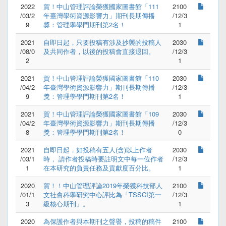
2022
賀！中山管理評論榮獲國家圖書館「111
2100
/03/2
年臺灣學術資源影響力」期刊長期傳播
/12/3
9
獎：管理學學門期刊第2名！
1
2021
自即日起，只要投稿有涉及抄襲的投稿人
2030
/08/0
及共同作者，以後的投稿會直接退回。
/12/3
2
1
2021
賀！中山管理評論榮獲國家圖書館「110
2030
/04/2
年臺灣學術資源影響力」期刊長期傳播
/12/3
9
獎：管理學學門期刊第2名！
1
2021
賀！中山管理評論榮獲國家圖書館「109
2030
/04/2
年臺灣學術資源影響力」期刊長期傳播
/12/3
8
獎：管理學學門期刊第2名！
0
2021
自即日起，如投稿有五人(含)以上作者
2030
/03/1
時， 請作者投稿時要註明文中每一位作者
/12/3
1
在本研究的負責任務及貢獻度百分比。
1
2020
賀！！中山管理評論2019年榮獲科技部人
2100
/01/1
文社會科學研究中心評比為「TSSCI第一
/12/3
3
級核心期刊」。
1
2020
為保護作者與本期刊之聲譽，投稿的稿件
2100