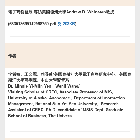
電子商務發展-專訪美國德州大學Andrew B. Whinston教授
(633513695142968750.pdf
203KB
)
作者
李儀敏、王文麗、賴香菊/美國奧斯汀大學電子商務研究中心、美國奧
斯汀大學商學院、中山大學資管系
Dr. Minnie Yi-Miin Yen、Wenli Wang/
Visiting Scholar of CREC, Associate Professor of MIS,
University of Alaska, Anchorage、Department of Information
Management, National Sun Yet-Sen University、Research
Assistant of CREC, Ph.D. candidate of MSIS Dept. Graduate
School of Business, The Universi