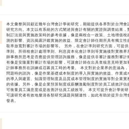
本文彙整與回顧近幾年台灣會計學術研究，期能提供各界對於台灣會
研究方向。本文以有系統的方式闡述與會計有關的實證與調查結果，
制訂法規與實施政策時的參考依據，像是兩稅合一政策、土地增值稅
測的影響、資訊揭露評鑑實施的效益、限定會計師任期所具有獨立性
取率放寬對審計市場的影響等。 另外，在會計準則研究方面，可提
準則、所得稅會計處理準則、利息資本化會計準則等實施後對實務界
師事務所思考是否應提供管理諮詢服務，像是提供非審計服務對審計
有像是安隆案對審計市場的影響，可讓會計師在出具查核意見時更加
計師事務所在訓練或召募員工時的考量。 本文對於企業界的意涵為
問題時的諮詢，像是作業基礎成本制度的導入與實施的效益、作業成
的導入與建置、知識管理制度及品質成本管理制度的實施等對企業實
的依據。另外，像是企業預算制度或薪酬激勵制度對於員工績效評估
可衡量員工滿意度或是改善評估員工績效等。 本文可提升會計學術
可讓研究者有效地釐清各類研究議題與關連性，如此有助於提升台灣
發表。