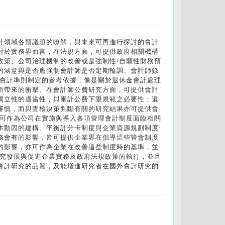
計領域各類議題的瞭解，與未來可再進行探討的會計
對於實務界而言，在法規方面，可提供政府相關機構
政策、公司治理機制的改善或是強制性/自願性財務預
的涵意與是否應強制會計師是否定期輪調、會計師錄
供會計準則制定的參考依據，像是關於退休金會計處理
所帶來的衝擊。在會計師公費研究方面，可提供會計
獨立性的適當性，與審計公費下限規範之必要性；還
審慎，而與查核決策判斷有關的研究結果亦可提供會
，可作為公司在實施與導入各項管理會計制度面臨相關
本動因的建構、平衡計分卡制度與企業資源規劃制度
務會有的影響，皆可提供企業界在倡導這些管會制度
的影響，亦可作為企業在改善這些制度時的基準，並
研究發展與促進企業實務及政府法規政策的執行，並且
會計研究的品質，及能增進研究者在國外會計研究的