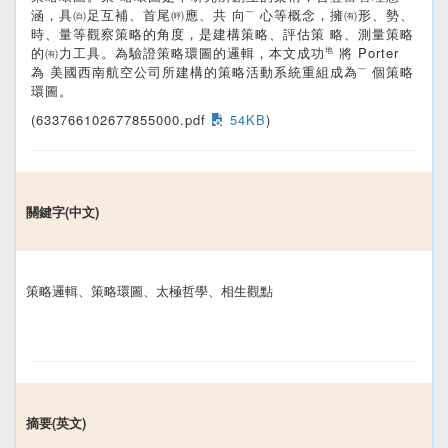
涵，具㉂足互補、首尾㈺應、共 向㆒心等概念，擁㈲形、勢、
時、量等觀察策略的角度，是建構策略、評估策 略、測量策略
的㈲力工具。為驗證策略環圖的邏輯，本文成功㆞將 Porter
為 美國西南航空公司所建構的策略活動系統重組成為㆒個策略
環圖。
(633766102677855000.pdf
54KB
)
關鍵字(中文)
策略邏輯、策略環圖、太極哲學、相生觀點
摘要(英文)