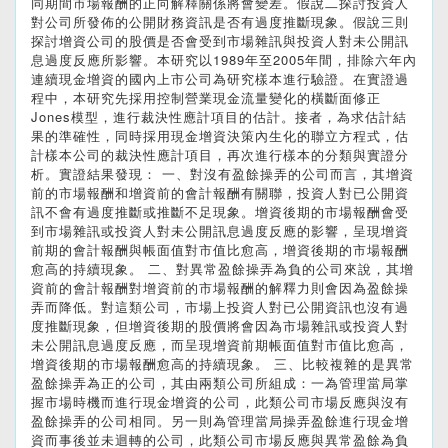
同期間市場報酬的正向解釋關係將會變差。假說二探討投資人
對公司所發佈的公開財務資訊是否有過度推斷現象。假說三則
探討增資公司的股價是否會受到市場雜訊與投資人對未公開訊
息過度反應所影響。本研究以1989年至2005年間，排除六年內
連續現金增資的國內上市公司為研究樣本進行驗證。在實證過
程中，本研究先採用控制營業現金流量變化的橫斷面修正
Jones模型，進行裁決性應計項目的估計。接者，為求估計結
果的準確性，同時採用現金增資決策內生化的聯立方程式，估
計樣本公司的裁決性應計項目，再次進行樣本的分類與實證分
析。實證結果發現： 一、對沒有盈餘操弄的公司而言，其增資
前的市場報酬和增資前的會計報酬有關聯，投資人對已公開資
訊不會有過度推斷或推斷不足現象。增資後期的市場報酬會受
到市場雜訊或投資人對未公開訊息過度反應的影響，呈現增資
前期的會計報酬與帳面值對市值比愈高，增資後期的市場報酬
愈高的持續現象。 二、對異常盈餘操弄為負的公司來說，其增
資前的會計報酬對增資前的市場報酬的解釋力則會因為盈餘操
弄而降低。對這類公司，市場上投資人對已公開資訊也沒有過
度推斷現象，但增資後期的股價將會因為市場雜訊或投資人對
未公開訊息過度反應，而呈現增資前期帳面值對市值比愈高，
增資後期的市場報酬愈高的持續現象。 三、比較複雜的是異常
盈餘操弄為正的公司，其由兩類公司所組成：一為管理當局掌
握市場時機而進行現金增資的公司，此類公司市場反應與沒有
盈餘操弄的公司相同。另一則為管理當局操弄盈餘進行現金增
資而事後並未迴轉的公司，此類公司市場反應與異常盈餘為負