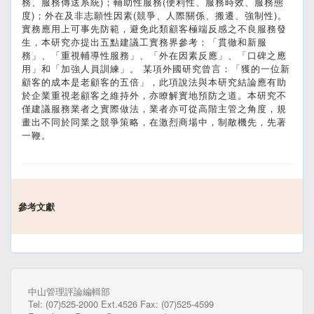
務、服務傳送系統)；輔助性服務(便利性、服務時效、服務態
度)；外在及非志願性因素(競爭、人際關係、搬遷、強制性)。
實務應用上可事先防範，避免此類顧客極端反感之不良服務發
生，本研究亦提出五點建議工實務界參考：「貫徹和新服
務」、「重視輔導性服務」、「外在因素反應」、「口碑之應
用」和「加強人員訓練」。 某項外國研究曾言：「獲的一位新
顧客的成本是老顧客的五倍」，此項說法與本研究結論應有助
於企業重視老顧客之維持外，亦瞭解實地預防之道。本研究不
僅建議服務業者之實際做法，業者亦可從高階主管之角度，規
畫出不同於同業之競爭策略，在激烈商場中，制敵機先，先著
一鞭。
參考文獻
中山管理評論編輯部
Tel: (07)525-2000 Ext.4526 Fax: (07)525-4599