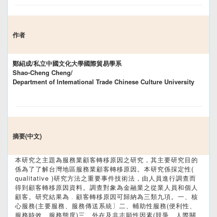
作者
鄭紹成/私立中國文化大學國際貿易學系
Shao-Cheng Cheng/
Department of lntemational Trade Chinese Culture University
摘要(中文)
本研究之主題為服務業顧客轉移原因之研究，其主要研究目的
係為了了解台灣地區服務業顧客轉移原因。本研究係採定性(
qualitative )研究方法之重要事件技術法，由人員進行調查而
得到顧客轉移原因資料。調查對象為金融業之從業人員和個人
顧客。研究結果為﹒顧客轉移原因可歸納為三類九項。一、核
心服務(主要服務、服務傳送系統〕二、輔助性服務(便利性、
服務時效、服務態度)三、外在及非志願性因素(競爭、人際關