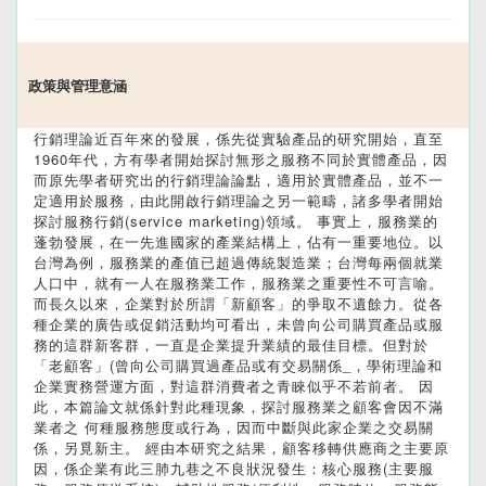
政策與管理意涵
行銷理論近百年來的發展，係先從實驗產品的研究開始，直至
1960年代，方有學者開始探討無形之服務不同於實體產品，因
而原先學者研究出的行銷理論論點，適用於實體產品，並不一
定適用於服務，由此開啟行銷理論之另一範疇，諸多學者開始
探討服務行銷(service marketing)領域。 事實上，服務業的
蓬勃發展，在一先進國家的產業結構上，佔有一重要地位。以
台灣為例，服務業的產值已超過傳統製造業；台灣每兩個就業
人口中，就有一人在服務業工作，服務業之重要性不可言喻。
而長久以來，企業對於所謂「新顧客」的爭取不遺餘力。從各
種企業的廣告或促銷活動均可看出，未曾向公司購買產品或服
務的這群新客群，一直是企業提升業績的最佳目標。但對於
「老顧客」(曾向公司購買過產品或有交易關係_，學術理論和
企業實務營運方面，對這群消費者之青睞似乎不若前者。 因
此，本篇論文就係針對此種現象，探討服務業之顧客會因不滿
業者之 何種服務態度或行為，因而中斷與此家企業之交易關
係，另覓新主。 經由本研究之結果，顧客移轉供應商之主要原
因，係企業有此三肺九巷之不良狀況發生：核心服務(主要服