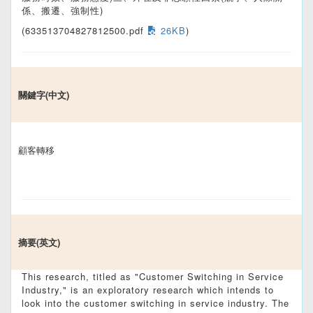
係、搬遷、強制性)
(633513704827812500.pdf
26KB
)
關鍵字(中文)
顧客轉移
摘要(英文)
This research, titled as "Customer Switching in Service
Industry," is an exploratory research which intends to
look into the customer switching in service industry. The