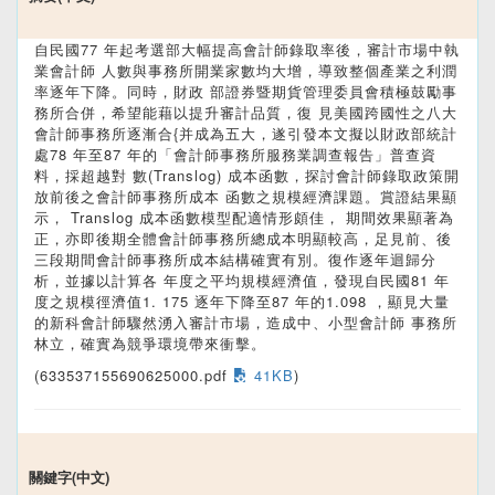
自民國77 年起考選部大幅提高會計師錄取率後，審計市場中執
業會計師 人數與事務所開業家數均大增，導致整個產業之利潤
率逐年下降。同時，財政 部證券暨期貨管理委員會積極鼓勵事
務所合併，希望能藉以提升審計品質，復 見美國跨國性之八大
會計師事務所逐漸合{并成為五大，遂引發本文擬以財政部統計
處78 年至87 年的「會計師事務所服務業調查報告」普查資
料，採超越對 數(Translog) 成本函數，探討會計師錄取政策開
放前後之會計師事務所成本 函數之規模經濟課題。賞證結果顯
示， Translog 成本函數模型配適情形頗佳， 期間效果顯著為
正，亦即後期全體會計師事務所總成本明顯較高，足見前、後
三段期間會計師事務所成本結構確實有別。復作逐年迴歸分
析，並據以計算各 年度之平均規模經濟值，發現自民國81 年
度之規模徑濟值1. 175 逐年下降至87 年的1.098 ，顯見大量
的新科會計師驟然湧入審計市場，造成中、小型會計師 事務所
林立，確實為競爭環境帶來衝擊。
(633537155690625000.pdf
41KB
)
關鍵字(中文)