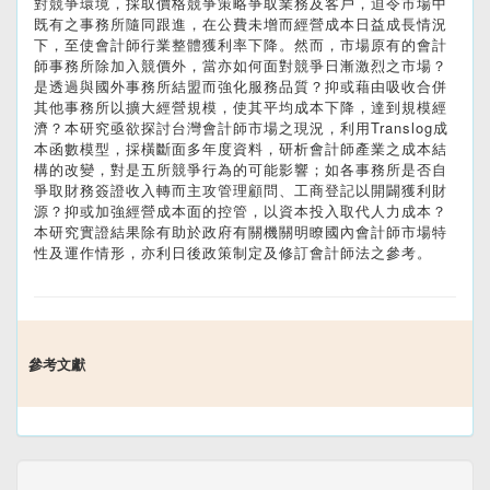
對競爭環境，採取價格競爭策略爭取業務及客戶，迫令市場中
既有之事務所隨同跟進，在公費未增而經營成本日益成長情況
下，至使會計師行業整體獲利率下降。然而，市場原有的會計
師事務所除加入競價外，當亦如何面對競爭日漸激烈之市場？
是透過與國外事務所結盟而強化服務品質？抑或藉由吸收合併
其他事務所以擴大經營規模，使其平均成本下降，達到規模經
濟？本研究亟欲探討台灣會計師市場之現況，利用Translog成
本函數模型，採橫斷面多年度資料，研析會計師產業之成本結
構的改變，對是五所競爭行為的可能影響；如各事務所是否自
爭取財務簽證收入轉而主攻管理顧問、工商登記以開闢獲利財
源？抑或加強經營成本面的控管，以資本投入取代人力成本？
本研究實證結果除有助於政府有關機關明瞭國內會計師市場特
性及運作情形，亦利日後政策制定及修訂會計師法之參考。
參考文獻