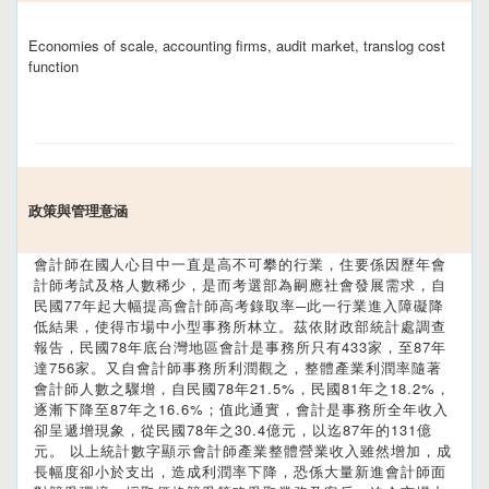
Economies of scale, accounting firms, audit market, translog cost
function
政策與管理意涵
會計師在國人心目中一直是高不可攀的行業，住要係因歷年會
計師考試及格人數稀少，是而考選部為嗣應社會發展需求，自
民國77年起大幅提高會計師高考錄取率─此一行業進入障礙降
低結果，使得市場中小型事務所林立。茲依財政部統計處調查
報告，民國78年底台灣地區會計是事務所只有433家，至87年
達756家。又自會計師事務所利潤觀之，整體產業利潤率隨著
會計師人數之驟增，自民國78年21.5%，民國81年之18.2%，
逐漸下降至87年之16.6%；值此通實，會計是事務所全年收入
卻呈遞增現象，從民國78年之30.4億元，以迄87年的131億
元。 以上統計數字顯示會計師產業整體營業收入雖然增加，成
長幅度卻小於支出，造成利潤率下降，恐係大量新進會計師面