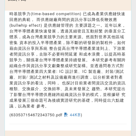
時基競爭力(time-based competition) 已成為產業供應鏈快速
回應的典範， 而供應鏈廠商間的資訊分享以降低長鞭效應
(bullwhip effect) 是供應鏈管理的 主要課題之一。近年以來，
台灣半導體產業快速發展，透過其細密且互動頻繁 的垂直分工
體系，成為台灣產業競爭力的主要來源。然面對世界其他區域
密集 資本的投入半導體產業，除不斷的研發新的製程外，如何
藉由資訊分享與系統 整合提高台灣半導體產業達到上、下游業
者間資訊分享，去除不必要時間延遲 和成本浪費，以提高時基
競爭力，關係著台灣半導體產業持續發展。 本研究參考有關跨
組織合作與資訊分享文獻彙整成研究架構。並透過問卷方式對
台灣半導體產業四大業者: IC 設計業、IC 製造廠、封裝/測試
廠、封裝/ 測試之材料及設備廠商進行調查，以分析業者對產
業資訊分享的看法，同時， 也探討目前業者間資訊交流的資訊
種類、交換媒介、交換頻率、及未來發展之 趨勢。本研究提出
了影響台灣半導體供應鏈跨組織資訊分享的模式，並根據研 究
成果發展三個命題可為後續實證研究的基礎，同時提出六點建
議，以為業者 參考。
(633537154672343750.pdf
44KB
)