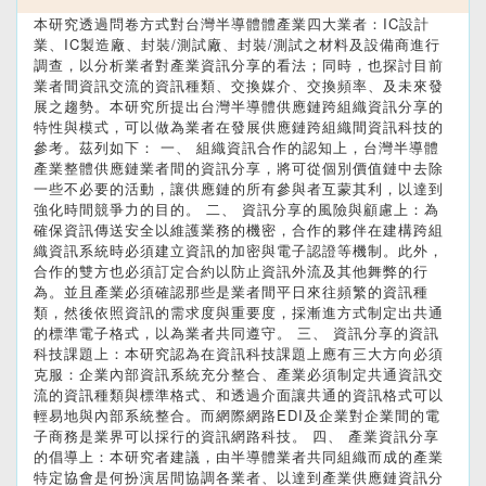
本研究透過問卷方式對台灣半導體體產業四大業者：IC設計
業、IC製造廠、封裝/測試廠、封裝/測試之材料及設備商進行
調查，以分析業者對產業資訊分享的看法；同時，也探討目前
業者間資訊交流的資訊種類、交換媒介、交換頻率、及未來發
展之趨勢。本研究所提出台灣半導體供應鏈跨組織資訊分享的
特性與模式，可以做為業者在發展供應鏈跨組織間資訊科技的
參考。茲列如下： 一、 組織資訊合作的認知上，台灣半導體
產業整體供應鏈業者間的資訊分享，將可從個別價值鏈中去除
一些不必要的活動，讓供應鏈的所有參與者互蒙其利，以達到
強化時間競爭力的目的。 二、 資訊分享的風險與顧慮上：為
確保資訊傳送安全以維護業務的機密，合作的夥伴在建構跨組
織資訊系統時必須建立資訊的加密與電子認證等機制。此外，
合作的雙方也必須訂定合約以防止資訊外流及其他舞弊的行
為。並且產業必須確認那些是業者間平日來往頻繁的資訊種
類，然後依照資訊的需求度與重要度，採漸進方式制定出共通
的標準電子格式，以為業者共同遵守。 三、 資訊分享的資訊
科技課題上：本研究認為在資訊科技課題上應有三大方向必須
克服：企業內部資訊系統充分整合、產業必須制定共通資訊交
流的資訊種類與標準格式、和透過介面讓共通的資訊格式可以
輕易地與內部系統整合。而網際網路EDI及企業對企業間的電
子商務是業界可以採行的資訊網路科技。 四、 產業資訊分享
的倡導上：本研究者建議，由半導體業者共同組織而成的產業
特定協會是何扮演居間協調各業者、以達到產業供應鏈資訊分