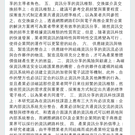
享的主導者角色。 五、 資訊分享的資訊種類、交換媒介及交
換頻率上：在資訊種類上，建議可參考交易頻繁與重要程度，
採漸進方式制定產業共通資訊標準格式，以為業者共同參照
之。在交換媒介上，透過網際網路EDI與電子商務企業對企業
的解決方案將可為業者帶來更有效率的資訊分享。雖然資訊交
換的頻率主要根據資訊種類的性質而定，但是，隨著資訊科技
的快速發展，業者間資訊的隨時性與即時性交流將變為可行，
使得企業間的運作可以更緊密的結合。 六、 供應鏈資訊與物
流、製造流的整合上：供應鏈中跨組織資訊分享的資訊流必須
與合作夥伴的物流、製造流取得充分之整合，才可為產業整體
價值鏈產生更大的效益。 二、資訊分享的風險與顧慮上：為確
保資訊傳送安全以維護業務的機密，合作的夥伴在建構跨組織
資訊系統時必須建立資訊的加密與電子認證等機制。此外，合
作的雙方也必須訂定合約以防止資訊外流及其他舞弊的行為。
並且產業必須確認那些是業者間平日來往頻繁的資訊種類，然
後依照資訊的需求度與重要度，採漸進方式制定出共通的標準
電子格式，以為業者共同遵守。 三、資訊分享的資訊科技課題
上：本研究認為在資訊科技課題上應有三大方向必須克服：企
業內部資訊系統充分整合、產業必須制定共通資訊交流的資訊
種類與標準格式、和透過介面讓共通的資訊格式可以輕易地與
內部系統整合。而網際網路EDI及企業對企業間的電子商務是
業界可以採行的資訊網路科技。 四、產業資訊分享的倡導上：
本研究者建議，由半導體業者共同組織而成的產業特定協會是
何扮演居間協調各業者、以達到產業供應鏈資訊分享的主導者