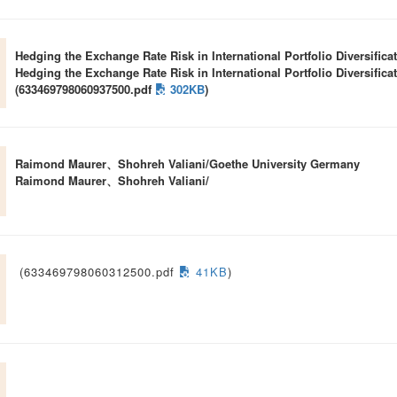
Hedging the Exchange Rate Risk in International Portfolio Diversifi
Hedging the Exchange Rate Risk in International Portfolio Diversifi
(633469798060937500.pdf
302KB
)
Raimond Maurer、Shohreh Valiani/Goethe University Germany
Raimond Maurer、Shohreh Valiani/
(633469798060312500.pdf
41KB
)