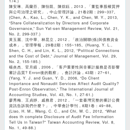
174.)
陳安琳、高蘭芬、陳怡凱、陳烷鈺，2013，「董監事股權質押
與公司治理之研究」，中山管理評論，21卷2期：299~337。
(Chen, A., Kao, L., Chen, Y. K., and Chen, W. Y., 2013,
“Share Collateralization by Directors and Corporate
Governance,” Sun Yat-sen Management Review, Vol. 21,
No. 2, 299-337.)
黃玉麗、沈中華、林昆立，2012，「政治關聯(係)與債務資金
成本」，管理學報，29卷2期：155~185。(Huang, Y. L.,
Shen, C. H., and Lin, K. L., 2012, “Political Connections
and the Cost of Debt,” Journal of Management, Vol. 29,
No. 2, 155-185.)
楊炎杰、官月緞，2006，「客戶重要性與非審計服務是否影響
審計品質? Enron後的觀察」，會計評論，43期：27~61。
(Yang, Y. J. and Guan, Y. D., 2006, “Do Client
Importance and Nonaudit Services Affect Audit Quality?
Post-Enron Observation,” The International Journal of
Accounting Studies, Vol. 43, No. 1, 27-61.)
廖秀梅、王貞靜、戚務君，2012，「一套臺灣完整的審計公費
資訊告訴我們什麼？」，中華會計學刊，8期1卷：49~88。
(Liao, H. M., Wang, C. C., and Chi, W. C., 2012, “What
does th complete Disclosure of Audit Fee Information
Tell Us in Taiwan?” Taiwan Accounting Review, Vol. 8,
No. 1, 49-88.)