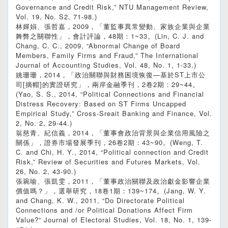
Governance and Credit Risk,” NTU Management Review,
Vol. 19, No. S2, 71-98.)
林嬋娟、張哲嘉，2009，「董監事異常變動、家族企業與企業
舞弊之關聯性」，會計評論，48期：1~33。(Lin, C. J. and
Chang, C. C., 2009, “Abnormal Change of Board
Members, Family Firms and Fraud,” The International
Journal of Accounting Studies, Vol. 48, No. 1, 1-33.)
姚珊珊，2014，「政治關聯與財務困境恢復—基於ST上市公
司[摘帽]的實證研究」，兩岸金融季刊，2卷2期：29~44。
(Yao, S. S., 2014, “Political Connections and Financial
Distress Recovery: Based on ST Firms Uncapped
Empirical Study,” Cross-Sreait Banking and Finance, Vol.
2, No. 2, 29-44.)
翁慈青、紀信義，2014，「董事會政治背景與企業信用風險之
關係」，證券市場發展季刊，26卷2期：43~90。(Weng, T.
C. and Chi, H. Y., 2014, “Political connection and Credit
Risk,” Review of Securities and Futures Markets, Vol.
26, No. 2, 43-90.)
張琬喻、張凱雯，2011，「董事政治關聯及政治獻金影響企業
價值嗎？」，選舉研究，18卷1期：139~174。(Jang, W. Y.
and Chang, K. W., 2011, “Do Directorate Political
Connections and /or Political Donations Affect Firm
Value?” Journal of Electoral Studies, Vol. 18, No. 1, 139-