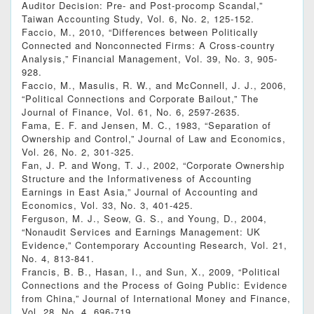
Auditor Decision: Pre- and Post-procomp Scandal,”
Taiwan Accounting Study, Vol. 6, No. 2, 125-152.
Faccio, M., 2010, “Differences between Politically
Connected and Nonconnected Firms: A Cross‐country
Analysis,” Financial Management, Vol. 39, No. 3, 905-
928.
Faccio, M., Masulis, R. W., and McConnell, J. J., 2006,
“Political Connections and Corporate Bailout,” The
Journal of Finance, Vol. 61, No. 6, 2597-2635.
Fama, E. F. and Jensen, M. C., 1983, “Separation of
Ownership and Control,” Journal of Law and Economics,
Vol. 26, No. 2, 301-325.
Fan, J. P. and Wong, T. J., 2002, “Corporate Ownership
Structure and the Informativeness of Accounting
Earnings in East Asia,” Journal of Accounting and
Economics, Vol. 33, No. 3, 401-425.
Ferguson, M. J., Seow, G. S., and Young, D., 2004,
“Nonaudit Services and Earnings Management: UK
Evidence,” Contemporary Accounting Research, Vol. 21,
No. 4, 813-841.
Francis, B. B., Hasan, I., and Sun, X., 2009, “Political
Connections and the Process of Going Public: Evidence
from China,” Journal of International Money and Finance,
Vol. 28, No. 4, 696-719.