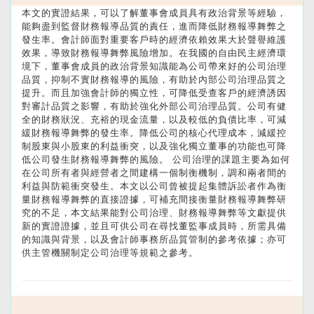
本文的實證結果，可以了解董事會成員具有政治背景等經驗，
能夠盡到監督財務報導品質的責任，進而降低財務報導舞弊之
發生率。會計師面對重要客戶時的經濟依賴效果大於聲譽維護
效果，導致財務報導舞弊風險增加。在我國的自由民主經濟環
境下，董事會成員的政治背景知識能為公司帶來好的公司治理
品質，抑制不實財務報導的風險，有助於內部公司治理品質之
提升。而且加強會計師的獨立性，可降低受查客戶的經濟誘因
對審計品質之影響，有助於強化外部公司治理品質。公司有健
全的財務狀況、充裕的現金流量，以及較低的負債比率，可減
緩財務報導舞弊的發生率。降低公司的核心代理成本，減緩控
制股東與小股東的利益衝突，以及強化獨立董事的功能也可降
低公司發生財務報導舞弊的風險。 公司治理的課題主要為如何
在公司所有者與經營者之間建構一個制衡機制，調和兩者間的
利益與防範衝突發生。本文以公司曾被提起集體訴訟者作為衡
量財務報導舞弊的直接證據，可補充間接衡量財務報導舞弊研
究的不足，本文結果能對公司治理、財務報導舞弊等文獻提供
新的實證證據，並且可供公司在尋找董監事成員時，所需具備
的知識與背景，以及會計師事務所品質管制的參考依據；亦可
供主管機關制定公司治理等規範之參考。