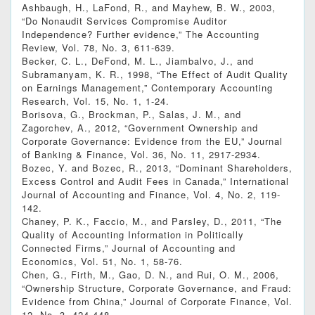
Ashbaugh, H., LaFond, R., and Mayhew, B. W., 2003,
“Do Nonaudit Services Compromise Auditor
Independence? Further evidence,” The Accounting
Review, Vol. 78, No. 3, 611-639.
Becker, C. L., DeFond, M. L., Jiambalvo, J., and
Subramanyam, K. R., 1998, “The Effect of Audit Quality
on Earnings Management,” Contemporary Accounting
Research, Vol. 15, No. 1, 1-24.
Borisova, G., Brockman, P., Salas, J. M., and
Zagorchev, A., 2012, “Government Ownership and
Corporate Governance: Evidence from the EU,” Journal
of Banking & Finance, Vol. 36, No. 11, 2917-2934.
Bozec, Y. and Bozec, R., 2013, “Dominant Shareholders,
Excess Control and Audit Fees in Canada,” International
Journal of Accounting and Finance, Vol. 4, No. 2, 119-
142.
Chaney, P. K., Faccio, M., and Parsley, D., 2011, “The
Quality of Accounting Information in Politically
Connected Firms,” Journal of Accounting and
Economics, Vol. 51, No. 1, 58-76.
Chen, G., Firth, M., Gao, D. N., and Rui, O. M., 2006,
“Ownership Structure, Corporate Governance, and Fraud:
Evidence from China,” Journal of Corporate Finance, Vol.
12, No. 3, 424-448.