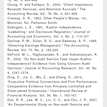
Chung, H. and Kallapur, S., 2003, “Client Importance,
Nonaudit Services, and Abnormal Accruals,” The
Accounting Review, Vol. 78, No. 4, 931-955.
Cressey, D. R., 1953, Other People’s Money, 1st,
Montclair, NJ: Patterson Smith.
DeAngelo, L. E., 1981, “Auditor Independence,
“Lowballing,” and Disclosure Regulation,” Journal of
Accounting and Economics, Vol. 3, No. 2, 113-127.
Dechow, P. M., Sloan, R. G., and Sweeney, A. P., 1995,
“Detecting Earnings Management,” The Accounting
Review, Vol. 70, No. 2, 193-225.
DeFond, M. L., Raghunandan, K., and Subramanyam, K.
R., 2002, “Do Non-audit Service Fees Impair Auditor
Independence? Evidence from Going Concern Audit
Opinions,” Journal of Accounting Research, Vol. 40, No.
4, 1247-1274.
Ding, S., Jia, C., Wu, Z., and Zhang, X., 2014,
“Executive Political Connections and Firm Performance:
Comparative Evidence from Privately-controlled and
State-owned Enterprises,” International Review of
Financial Analysis, Vol. 36, No. 1, 153-167.
Duh, R. R., Lee, W. C., Lin, C. C., and Chu, J. P., 2007,
“An Eexperimental Study on Non-audit Service and