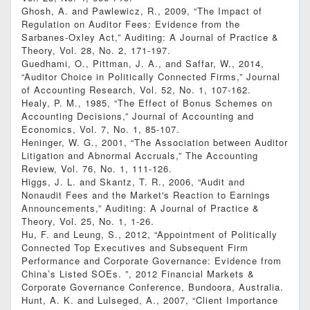
Ghosh, A. and Pawlewicz, R., 2009, “The Impact of
Regulation on Auditor Fees: Evidence from the
Sarbanes-Oxley Act,” Auditing: A Journal of Practice &
Theory, Vol. 28, No. 2, 171-197.
Guedhami, O., Pittman, J. A., and Saffar, W., 2014,
“Auditor Choice in Politically Connected Firms,” Journal
of Accounting Research, Vol. 52, No. 1, 107-162.
Healy, P. M., 1985, “The Effect of Bonus Schemes on
Accounting Decisions,” Journal of Accounting and
Economics, Vol. 7, No. 1, 85-107.
Heninger, W. G., 2001, “The Association between Auditor
Litigation and Abnormal Accruals,” The Accounting
Review, Vol. 76, No. 1, 111-126.
Higgs, J. L. and Skantz, T. R., 2006, “Audit and
Nonaudit Fees and the Market's Reaction to Earnings
Announcements,” Auditing: A Journal of Practice &
Theory, Vol. 25, No. 1, 1-26.
Hu, F. and Leung, S., 2012, “Appointment of Politically
Connected Top Executives and Subsequent Firm
Performance and Corporate Governance: Evidence from
China’s Listed SOEs. ”, 2012 Financial Markets &
Corporate Governance Conference, Bundoora, Australia.
Hunt, A. K. and Lulseged, A., 2007, “Client Importance