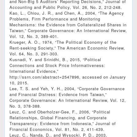
and Non-Big 5 Auditors’ Reporting Decisions,” Journal of
Accounting and Public Policy, Vol. 26, No. 2, 212-248.
Kao, L., Chiou, J. R., and Chen, A., 2004, “The Agency
Problems, Firm Performance and Monitoring
Mechanisms: the Evidence from Collateralized Shares in
Taiwan,” Corporate Governance: An International Review,
Vol. 12, No. 3, 389-401.
Krueger, A. O., 1974, “The Political Economy of the
Rent-seeking Society,” The American Economic Review,
Vol. 64, No. 3, 291-303.
Kusnadi, Y. and Srinidhi, B., 2015, “Political
Connections and Stock Price Informativeness:
International Evidence,”
http://ssrn.com/abstract=2547896, accessed on January
10, 2015.
Lee, T. S. and Yeh, Y. H., 2004, “Corporate Governance
and Financial Distress: Evidence from Taiwan,”
Corporate Governance: An International Review, Vol. 12,
No. 3, 378-388.
Leuz, C. and Oberholzer-Gee, F., 2006, “Political
Relationships, Global Financing, and Corporate
Transparency: Evidence from Indonesia,” Journal of
Financial Economics, Vol. 81, No. 2, 411-439.
Leuz, C., Nanda, D., and Wysocki, P. D., 2003,