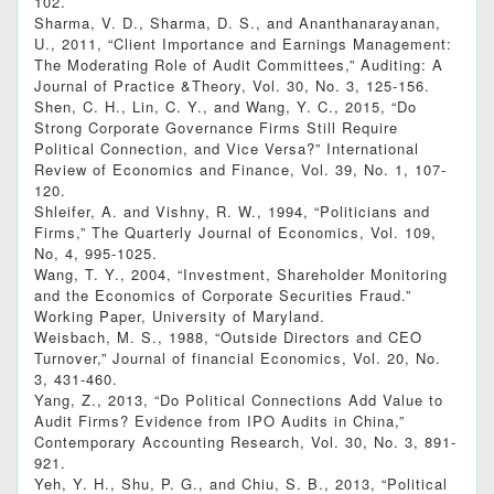
102.
Sharma, V. D., Sharma, D. S., and Ananthanarayanan,
U., 2011, “Client Importance and Earnings Management:
The Moderating Role of Audit Committees,” Auditing: A
Journal of Practice &Theory, Vol. 30, No. 3, 125-156.
Shen, C. H., Lin, C. Y., and Wang, Y. C., 2015, “Do
Strong Corporate Governance Firms Still Require
Political Connection, and Vice Versa?” International
Review of Economics and Finance, Vol. 39, No. 1, 107-
120.
Shleifer, A. and Vishny, R. W., 1994, “Politicians and
Firms,” The Quarterly Journal of Economics, Vol. 109,
No, 4, 995-1025.
Wang, T. Y., 2004, “Investment, Shareholder Monitoring
and the Economics of Corporate Securities Fraud.”
Working Paper, University of Maryland.
Weisbach, M. S., 1988, “Outside Directors and CEO
Turnover,” Journal of financial Economics, Vol. 20, No.
3, 431-460.
Yang, Z., 2013, “Do Political Connections Add Value to
Audit Firms? Evidence from IPO Audits in China,”
Contemporary Accounting Research, Vol. 30, No. 3, 891-
921.
Yeh, Y. H., Shu, P. G., and Chiu, S. B., 2013, “Political