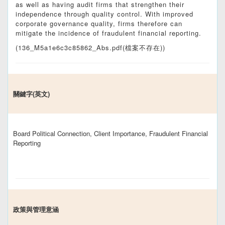
as well as having audit firms that strengthen their
independence through quality control. With improved
corporate governance quality, firms therefore can
mitigate the incidence of fraudulent financial reporting.
(136_M5a1e6c3c85862_Abs.pdf(檔案不存在))
關鍵字(英文)
Board Political Connection, Client Importance, Fraudulent Financial
Reporting
政策與管理意涵