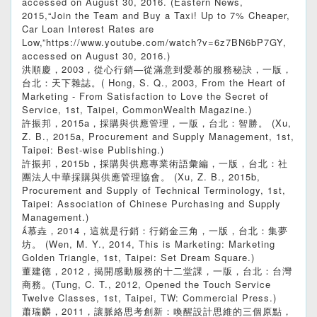
accessed on August 30, 2016. (Eastern News,
2015,“Join the Team and Buy a Taxi! Up to 7% Cheaper,
Car Loan Interest Rates are
Low,”https://www.youtube.com/watch?v=6z7BN6bP7GY,
accessed on August 30, 2016.)
洪順慶，2003，從心行銷—從滿意到愛慕的服務秘訣，一版，
台北：天下雜誌。( Hong, S. Q., 2003, From the Heart of
Marketing - From Satisfaction to Love the Secret of
Service, 1st, Taipei, CommonWealth Magazine.)
許振邦，2015a，採購與供應管理，一版，台北：智勝。 (Xu,
Z. B., 2015a, Procurement and Supply Management, 1st,
Taipei: Best-wise Publishing.)
許振邦，2015b，採購與供應專業術語彙編，一版，台北：社
團法人中華採購與供應管理協會。 (Xu, Z. B., 2015b,
Procurement and Supply of Technical Terminology, 1st,
Taipei: Association of Chinese Purchasing and Supply
Management.)
慕垚，2014，這就是行銷：行銷金三角，一版，台北：集夢
坊。 (Wen, M. Y., 2014, This is Marketing: Marketing
Golden Triangle, 1st, Taipei: Set Dream Square.)
董建德，2012，揭開感動服務的十二堂課，一版，台北：台灣
商務。(Tung, C. T., 2012, Opened the Touch Service
Twelve Classes, 1st, Taipei, TW: Commercial Press.)
蕭瑞麟，2011，讓脈絡思考創新：喚醒設計思維的三個原點，