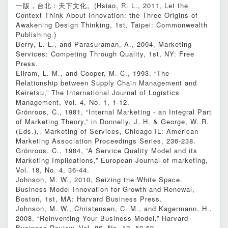
一版，台北：天下文化。(Hsiao, R. L., 2011, Let the
Context Think About Innovation: the Three Origins of
Awakening Design Thinking, 1st, Taipei: Commonwealth
Publishing.)
Berry, L. L., and Parasuraman, A., 2004, Marketing
Services: Competing Through Quality, 1st, NY: Free
Press.
Ellram, L. M., and Cooper, M. C., 1993, “The
Relationship between Supply Chain Management and
Keiretsu,” The International Journal of Logistics
Management, Vol. 4, No. 1, 1-12.
Grönroos, C., 1981, “Internal Marketing - an Integral Part
of Marketing Theory,” in Donnelly, J. H. & George, W. R.
(Eds.),. Marketing of Services, Chicago IL: American
Marketing Association Proceedings Series, 236-238.
Grönroos, C., 1984, “A Service Quality Model and its
Marketing Implications,” European Journal of marketing,
Vol. 18, No. 4, 36-44.
Johnson, M. W., 2010, Seizing the White Space.
Business Model Innovation for Growth and Renewal,
Boston, 1st, MA: Harvard Business Press.
Johnson, M. W., Christensen, C. M., and Kagermann, H.,
2008, “Reinventing Your Business Model,” Harvard
Business Review, Vol. 86, No. 12, 50-59.