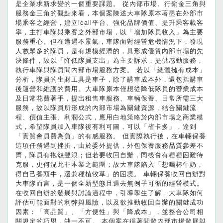
是企業求新求變的一個重要課題。 從內部市場、行銷金三角與
服務金三角的觀點來看，本個案陳述大車隊原本著墨在外部市
場乘客之經營，建立icall平台、強化品牌價值、提升乘客載客
率，主打車隊與乘客之外部市場，以「增加隊員收入」為主要
服務重心。但在遭遇不景氣，車隊面對經營危機情況下，發現
人數眾多的隊員，是有規模經濟的，具形成優質內部市場的先
決條件，故以「降低隊員支出」為主要訴求，提供感動服務，
執行車隊與隊員間內部市場服務方案。 若以「總體擁有成本」
分析，隊員的生財工具是車子，除了購車成本外，還包括購車
後運營和維護的費用。大車隊原本僅想從降低隊員的營業成本
及日常花費著手，提出租售車服務、車輛保養、日常所需三大
服務，故以隊員所形成的內部市場為關鍵資源，結合關鍵流
程、價值主張、利潤公式，應用白地策略於內部市場之商業模
式，希望隊員加入車隊後有利可圖，可以「省卡多」，達到
「實質會員費為負」的有感服務。 但實際執行後，在車輛保養
這項任務遇到挫折，由於委外提供，外包保養服務品質參差不
齊，隊員有抱怨聲浪；但若要收回自辦，同樣會有種種困難待
克服，更何況此非本業之範圍；故大車隊陷入「想喝杯牛奶，
得自己養頭牛，還兼種植牧草」的困境。 車輛保養收回自辦對
大車隊而言，是一個全新型態且過去無例子可循的經營模式。
在收回自辦的發展與討論過程中，引導學生了解，大車隊如何
評估可能面對的利弊與風險，以及欲推動收回自辦的關鍵成功
因素：「高品質」、「方便性」與「降成本」，並整合公司相
關規定的巧思，缺一不可。 本個案在循著開發內部市場發展與