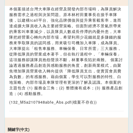
本個案描述台灣大車隊在經營及開發內部市場時，為隊員解決
服務需求之過程與決策問題。原本林村田董事長在接手車隊
後，以建構icall平台、強化品牌價值與提升乘客載客率，進而
達成擴大隊員收入為主要經營策略。但面對經濟不景氣所帶來
的乘客叫車量減少，以及隊員人數成長停滯的內憂外患，大車
隊把經營重心轉向內部市場，希望利用少花錢就是多賺錢的服
務來爭取隊員的認同感，用來吸引司機加入車隊，成為隊員。
大車隊提出「租售車服務、車輛保養、日常所需」三大服務，
從降低隊員的營業成本著手，但在執行過程中，「車輛保養」
這項服務卻讓隊員抱怨聲浪不斷，林董事長陷於兩難。 個案討
論透過服務產品創造與感動服務的角度，創新商業模式，由聚
焦增加隊員營業收入轉向提供「降低隊員支出，使實質會員費
為負數」的有感服務。藉由個案，學生可以對服務的特性、白
地策略、內部市場及車隊管理有更深的了解及認識。本個案的
主題包含 (1) 服務金三角；(2) 整體擁有成本；(3) 服務產品創
造；(4) 感動服務。
(132_M5a2107948abfe_Abs.pdf(檔案不存在))
關鍵字(中文)