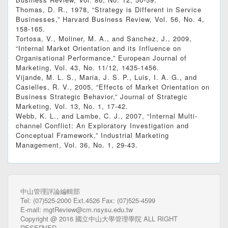
Thomas, D. R., 1978, “Strategy is Different in Service
Businesses,” Harvard Business Review, Vol. 56, No. 4,
158-165.
Tortosa, V., Moliner, M. A., and Sanchez, J., 2009,
“Internal Market Orientation and its Influence on
Organisational Performance,” European Journal of
Marketing, Vol. 43, No. 11/12, 1435-1456.
Vijande, M. L. S., Maria, J. S. P., Luis, I. A. G., and
Casielles, R. V., 2005, “Effects of Market Orientation on
Business Strategic Behavior,” Journal of Strategic
Marketing, Vol. 13, No. 1, 17-42.
Webb, K. L., and Lambe, C. J., 2007, “Internal Multi-
channel Conflict: An Exploratory Investigation and
Conceptual Framework,” Industrial Marketing
Management, Vol. 36, No. 1, 29-43.
中山管理評論編輯部
Tel: (07)525-2000 Ext.4526 Fax: (07)525-4599
E-mail: mgtReview@cm.nsysu.edu.tw
Copyright @ 2016 國立中山大學管理學院 ALL RIGHT
RESERVED