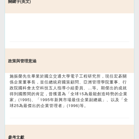
關鍵字(英文)
政策與管理意涵
施振榮先生畢業於國立交通大學電子工程研究所，現任宏碁關
係企業董事長，並任總統府國策顧問、亞洲管理學院董事、行
政院國科會太空科技五人指導小組委員、…等。期傑出的成就
得到國際間的肯定，曾獲選為「全球15為最能創造時勢的企業
家」(1995)、「1995年新興市場最佳企業副總裁」、以及「全
球25為最傑出的企業管理者」(1996)等。
參考文獻