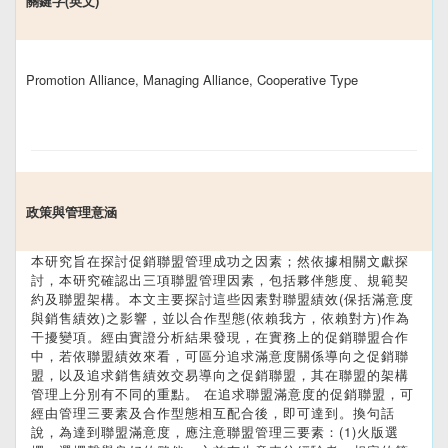
關鍵字(英文)
Promotion Alliance, Managing Alliance, Cooperative Type
政策與管理意涵
本研究旨在探討促銷聯盟管理成功之因素；然依據相關文獻探
討，本研究確認出三項聯盟管理因素，包括夥伴態度、規範契
約及聯盟架構。本文主要探討這些因素對聯盟績效(保括滿意度
與銷售績效)之影響，並以合作型態(依賴我方，依賴對方)作為
干擾變項。經由實證分析結果發現，在實務上的促銷聯盟合作
中，若依聯盟績效來看，可區分追求滿意度關係導向之促銷聯
盟，以及追求銷售績效交易導向之促銷聯盟，其在聯盟的架構
管理上分別有不同的重點。 在追求聯盟滿意度的促銷聯盟，可
經由管理三要素及合作型態相互配合後，即可達到。換句話
說，為達到聯盟滿意度，應注意聯盟管理三要素：(1)火版選