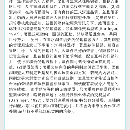
擇：選擇聲譽良好的夥伴、之前有生意來往經驗者、相容的策
略目標、及注重組織相似性，以避免投機主義者之風險。(2)聯
盟架構：在架構聯盟時，須有良好的正式溝通品質、並且須派
出足夠的人員與高階管理人員執行該聯盟任務。(3)規範契約：
須培養彼此的認知、並且與夥伴能願意資訊分享。總而言之，
此種追求聯盟滿是的促銷聯盟，類似關係交易型式(Barringer,
1997)，著重規範契約、關係的互動、開放溝通且會為一共同
目標努力。 另外，在追求銷售績效的促銷聯盟方面，其對聯盟
的管理應注意以下事項：(1)夥伴選擇：著重夥伴聲譽、相容的
策略目標、互補的行銷能力。因夥伴良好的聲譽可保障夥伴非
投資主義者，且在相容的策略下追求利益，配合互補的行銷能
力，使得在聯合促銷過程中，夥伴間可截長補短而有實質助
益。(2)聯盟架構；著重契約內容的共同制定與管理平衡。因促
銷聯盟大都制定政是契約後即展開促銷方案，若契約內容能共
同制定尋求對雙方皆合理的遊戲規則，並且雙方皆能派出相等
合適的管理者來執行聯盟相關事宜，則便能有表現令人滿意的
銷售績效。 追求銷售導向的促銷聯盟，只著重夥伴的選擇與聯
盟架構管理，略規範氣越；此種特性類似傳統的交易型式
(Barringer, 1997)，雙方只注重夥伴條件(如良好聲譽、互補的
行銷能力等)並使用契約來制定規則，且不會為未來的合作來培
養關係(即較不重視規範契約的培養)。