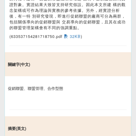
證對象。實證結果大致皆支持研究假設。因此本文所建 構的觀
念架構或可作為理論與實務的參考依據。另外，經實證分析
後，有一特 別研究發現，即進行促銷聯盟的廠商可分為兩群，
包括關係導向的促銷聯盟與 交易導向的促銷聯盟，且其在成功
的聯盟管理架構會有不同的強調重點。
(633537154281718750.pdf
32KB
)
關鍵字(中文)
促銷聯盟、聯盟管理、合作型態
摘要(英文)