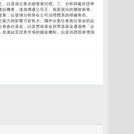
之，以達成企業永續發展目標。三、分析師處於證券
連結機會，達成傳遞公司正、負面資訊的擴散效果。
發展，以發揮分析師在公司治理體系的積極角色。
之能力與影響力皆較大。國外企業社會責任基金的設
社會責任基金，以及勞保基金與勞退基金通過將「企
，並連結至證券市場的鑲嵌機制，以提供誘因來增強