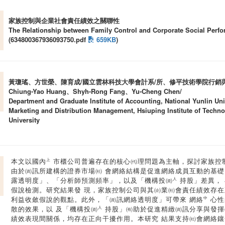
家族控制與企業社會責任績效之關聯性
The Relationship between Family Control and Corporate Social Perf
(634800367936093750.pdf
659KB
)
黃瓊瑤、方世榮、陳育成/國立雲林科技大學會計系/所、修平技術學院行銷
Chiung-Yao Huang、Shyh-Rong Fang、Yu-Cheng Chen/
Department and Graduate Institute of Accounting, National Yunlin Un
Marketing and Distribution Management, Hsiuping Institute of Techn
University
本文以國內㆖市櫃公司普遍存在的核心㈹理問題為主軸，探討家族控
由於㈾訊所建構的證券市場㈳ 會網絡結構是促進網絡成員互動的基礎
露透明度」、「分析師預測頻率」，以及「機構投㈾㆟持股」差異， 在本
假說檢測。研究結果發 現，家族控制公司與其㈽業㈳會責任績效存在
利益收斂假說的觀點。此外，「㈾訊網絡透明度」可帶來 網絡㆗心
散的效果，以 及「機構投㈾㆟持股」㈲助於促進精緻㈾訊分享與發揮
績效表現間關係，均存在正向干擾作用。本研究 結果支持㈳會網絡