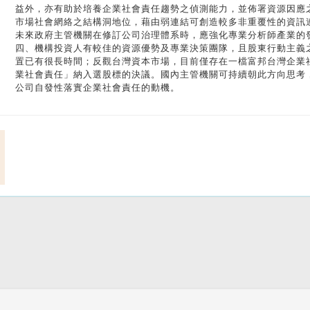
益外，亦有助於培養企業社會責任趨勢之偵測能力，並佈署資源因應
市場社會網絡之結構洞地位，藉由弱連結可創造較多非重覆性的資訊
未來政府主管機關在修訂公司治理體系時，應強化專業分析師產業的
四、機構投資人有較佳的資源優勢及專業決策團隊，且股東行動主義
置已有很長時間；反觀台灣資本市場，目前僅存在一檔富邦台灣企業
業社會責任」納入選股標的決議。國內主管機關可持續朝此方向思考
公司自發性落實企業社會責任的動機。