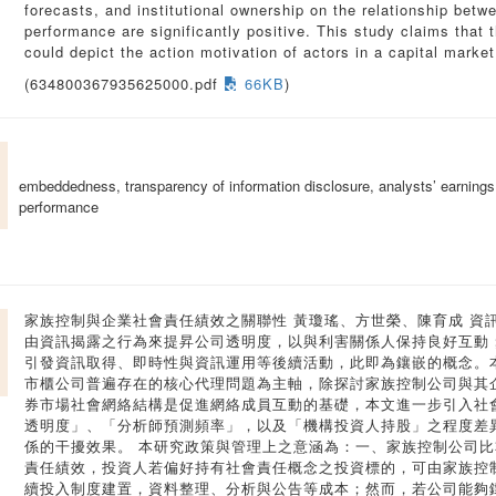
forecasts, and institutional ownership on the relationship betw
performance are significantly positive. This study claims tha
could depict the action motivation of actors in a capital market
(634800367935625000.pdf
66KB
)
embeddedness, transparency of information disclosure, analysts’ earnings f
performance
家族控制與企業社會責任績效之關聯性 黃瓊瑤、方世榮、陳育成 資
由資訊揭露之行為來提昇公司透明度，以與利害關係人保持良好互動
引發資訊取得、即時性與資訊運用等後續活動，此即為鑲嵌的概念。
市櫃公司普遍存在的核心代理問題為主軸，除探討家族控制公司與其
券市場社會網絡結構是促進網絡成員互動的基礎，本文進一步引入社
透明度」、「分析師預測頻率」，以及「機構投資人持股」之程度差
係的干擾效果。 本研究政策與管理上之意涵為：一、家族控制公司
責任績效，投資人若偏好持有社會責任概念之投資標的，可由家族控
續投入制度建置，資料整理、分析與公告等成本；然而，若公司能夠