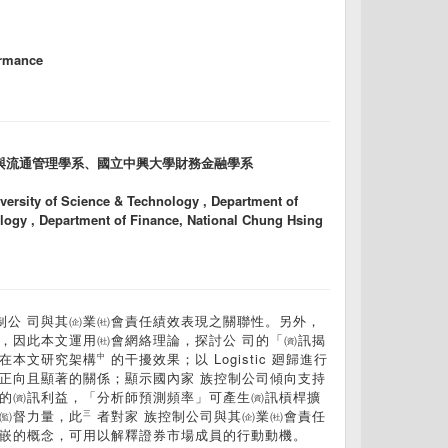
ormance
與流通管理學系、國立中興大學財務金融學系
iversity of Science & Technology , Department of
ology , Department of Finance, National Chung Hsing
制公 司與其㈽業㈳會責任績效表現之關聯性。另外，
，因此本文運用㈳會網絡理論，探討公 司的「㈾訊揭
文研究架構㆗的干擾效果；以 Logistic 廻歸進行
正向且顯著的關係；顯示國內家 族控制公司傾向支持
性的㈾訊利益，「分析師預測頻率」可產生㈾訊槓桿擴
㈼督力量，此㆔者對家 族控制公司與其㈽業㈳會責任
鑲嵌的概念，可用以解釋證券市場成員的行動動機。