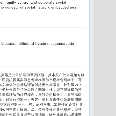
een family control and corporate social
t the concept of social network embeddedness
.
orecasts, institutional investors, corporate social
訊揭露是公司治理的重要議題，其本質在於公司如何藉
；而資訊揭露與訊息傳遞在證券市場社會網絡中，可
本文連結社會網絡理論與證券市場議題，針對國內上
企業社會責任績效表現之關聯性外，資訊所建構的證
會網絡理論的鑲嵌概念，探討公司鑲嵌之「資訊揭露
異，對家族控制公司與其企業社會責任績效表現間關
比非家族控制公司，有更高機率表現出較佳的企業社會
制公司中進行篩選。二、公司要強化資訊揭露，須持
鑲嵌於較佳之資訊中心性地位，除可產生資訊溝通效