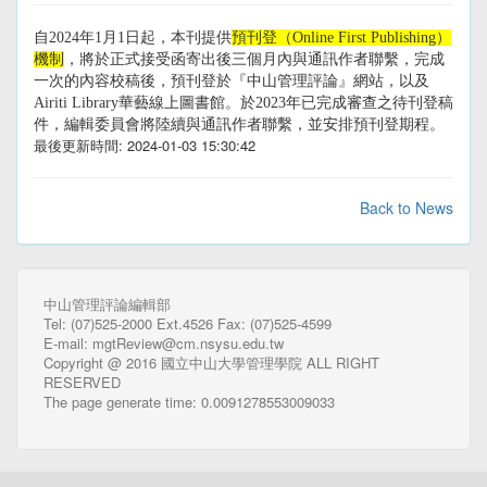
自
2024
年
1
月
1
日起，本刊提供
預刊登（
Online First Publishing
）
機制
，將於正式接受函寄出後三個月內與通訊作者聯繫，完成
一次的內容校稿後，預刊登於『中山管理評論』網站，以及
Airiti Library
華藝線上圖書館。於
2023
年已完成審查之待刊登稿
件，編輯委員會將陸續與通訊作者聯繫，並安排預刊登期程。
最後更新時間: 2024-01-03 15:30:42
Back to News
中山管理評論編輯部
Tel: (07)525-2000 Ext.4526 Fax: (07)525-4599
E-mail: mgtReview@cm.nsysu.edu.tw
Copyright @ 2016 國立中山大學管理學院 ALL RIGHT
RESERVED
The page generate time: 0.0091278553009033