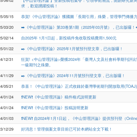
5/06/02
【中山管理評論 】全新投稿召集令：引領學術潮流，開創研究新局！ Call
求 ，歡迎踴躍投稿！
5/05/15
恭賀!《中山管理評論》獲國圖「長期引用」殊榮，管理學門傳播
5/03/20
➡️《中山管理評論》第33卷第1期（2025年03月號），已出版囉！⬅
5/02/14
自2025年 1月1日起，新投稿件免收取投稿費用1,500元
5/01/22
✒️《中山管理評論》2025年1月號預刊登文章，已出版囉！
4/12/31
狂賀! <中山管理評論>榮獲2024年「臺灣人文及社會科學期刊評比
一級期刊之殊榮。
4/11/29
✒️《中山管理評論》2024年11月號預刊登文章，已出版囉！
4/05/21
恭喜！《中山管理評論》正式收錄於臺灣學術期刊開放取用(TOAJ)
4/01/24
❗NEW❗《中山管理評論》稿件格式說明更新
4/01/24
❗NEW❗《中山管理評論》投稿說明更新
4/01/03
❗NEW❗ 自2024年1月1日起，《中山管理評論》提供預刊登（Online Fir
3/12/29
好消息！管理個案文章目前已可於本網站全文下載！