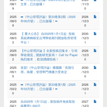
/08/1
文章，已出版囉！
/11/3
9
0
2025
➡️《中山管理評論》第33卷第2期（2025
2026
/06/0
年06月號），已出版囉！⬅️
/12/3
9
0
2025
【 重大公告】 自2025年1月1日起  投稿
2030
/06/0
系統將轉移至台灣學術期刊開放取用管理
/12/3
3
平台！
1
2025
【中山管理評論 】全新投稿召集令：引領
2026
/06/0
學術潮流，開創研究新局！ Call for Paper 
/12/3
2
熱烈徵求 ，歡迎踴躍投稿！
0
2025
恭賀!《中山管理評論》獲國圖「長期引
2030
/05/1
用」殊榮，管理學門傳播力受肯定
/12/3
5
0
2025
➡️《中山管理評論》第33卷第1期（2025
2026
/03/2
年03月號），已出版囉！⬅️
/12/3
0
1
2025
自2025年 1月1日起，新投稿件免收取投
2027
/02/1
稿費用1,500元
/12/3