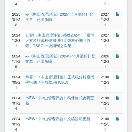
4
1
2025
✒️《中山管理評論》2025年1月號預刊登
2027
/01/2
文章，已出版囉！
/12/3
2
1
2024
狂賀! <中山管理評論>榮獲2024年「臺灣
2027
/12/3
人文及社會科學期刊評比暨核心期刊收
/12/3
1
錄」TSSCI一級期刊之殊榮。
1
2024
✒️《中山管理評論》2024年11月號預刊登
2026
/11/2
文章，已出版囉！
/12/3
9
1
2024
恭喜！《中山管理評論》正式收錄於臺灣
2100
/05/2
學術期刊開放取用(TOAJ)
/12/3
1
1
2024
❗NEW❗《中山管理評論》稿件格式說明更
2100
/01/2
新
/12/3
4
1
2024
❗NEW❗《中山管理評論》投稿說明更新
2100
/01/2
/12/3
4
1