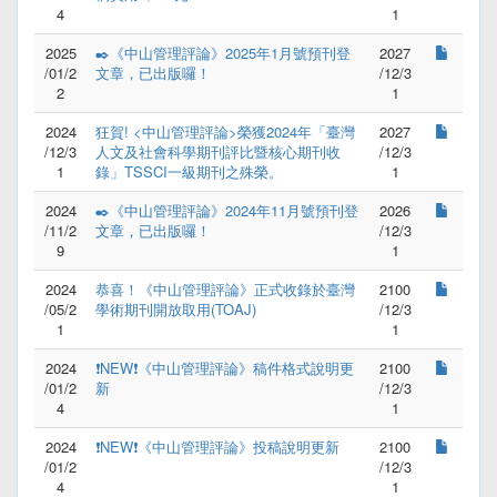
4
1
2025
✒️《中山管理評論》2025年1月號預刊登
2027
/01/2
文章，已出版囉！
/12/3
2
1
2024
狂賀! <中山管理評論>榮獲2024年「臺灣
2027
/12/3
人文及社會科學期刊評比暨核心期刊收
/12/3
1
錄」TSSCI一級期刊之殊榮。
1
2024
✒️《中山管理評論》2024年11月號預刊登
2026
/11/2
文章，已出版囉！
/12/3
9
1
2024
恭喜！《中山管理評論》正式收錄於臺灣
2100
/05/2
學術期刊開放取用(TOAJ)
/12/3
1
1
2024
❗NEW❗《中山管理評論》稿件格式說明更
2100
/01/2
新
/12/3
4
1
2024
❗NEW❗《中山管理評論》投稿說明更新
2100
/01/2
/12/3
4
1