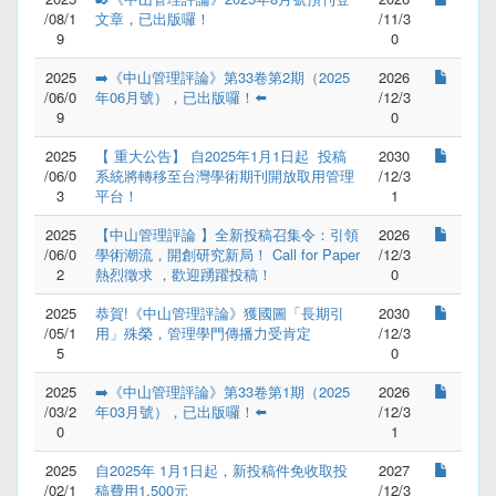
/08/1
文章，已出版囉！
/11/3
9
0
2025
➡️《中山管理評論》第33卷第2期（2025
2026
/06/0
年06月號），已出版囉！⬅️
/12/3
9
0
2025
【 重大公告】 自2025年1月1日起  投稿
2030
/06/0
系統將轉移至台灣學術期刊開放取用管理
/12/3
3
平台！
1
2025
【中山管理評論 】全新投稿召集令：引領
2026
/06/0
學術潮流，開創研究新局！ Call for Paper 
/12/3
2
熱烈徵求 ，歡迎踴躍投稿！
0
2025
恭賀!《中山管理評論》獲國圖「長期引
2030
/05/1
用」殊榮，管理學門傳播力受肯定
/12/3
5
0
2025
➡️《中山管理評論》第33卷第1期（2025
2026
/03/2
年03月號），已出版囉！⬅️
/12/3
0
1
2025
自2025年 1月1日起，新投稿件免收取投
2027
/02/1
稿費用1,500元
/12/3