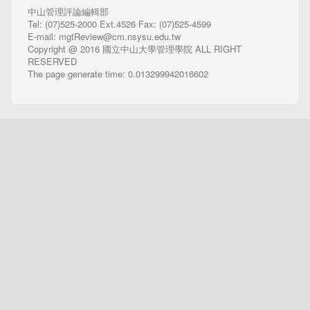
中山管理評論編輯部
Tel: (07)525-2000 Ext.4526 Fax: (07)525-4599
E-mail: mgtReview@cm.nsysu.edu.tw
Copyright @ 2016 國立中山大學管理學院 ALL RIGHT
RESERVED
The page generate time: 0.013299942016602