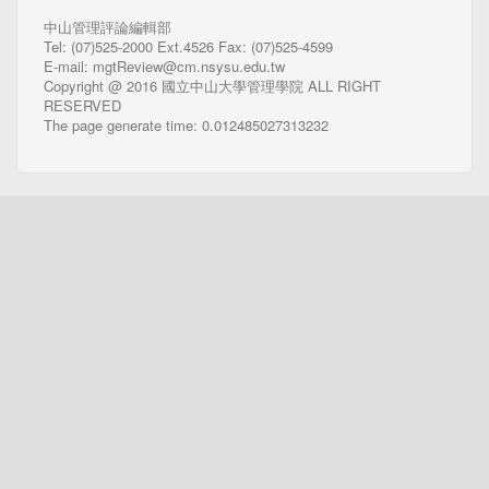
中山管理評論編輯部
Tel: (07)525-2000 Ext.4526 Fax: (07)525-4599
E-mail: mgtReview@cm.nsysu.edu.tw
Copyright @ 2016 國立中山大學管理學院 ALL RIGHT
RESERVED
The page generate time: 0.012485027313232