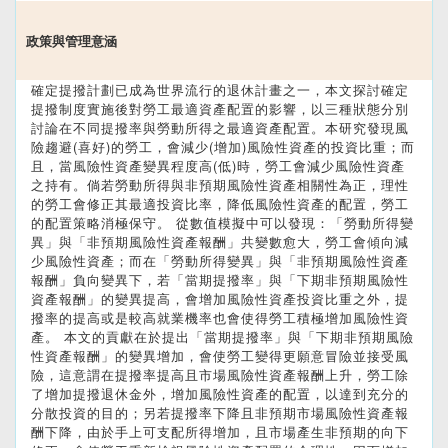
政策與管理意涵
確定提撥計劃已成為世界流行的退休計畫之一，本文探討確定
提撥制度實施後對勞工最適資產配置的影響，以三種狀態分別
討論在不同提撥率與勞動所得之最適資產配置。本研究發現風
險趨避(喜好)的勞工，會減少(增加)風險性資產的投資比重；而
且，當風險性資產變異程度高(低)時，勞工會減少風險性資產
之持有。倘若勞動所得與非預期風險性資產相關性為正，理性
的勞工會修正其最適投資比率，降低風險性資產的配置，勞工
的配置策略消極保守。 從數值模擬中可以發現：「勞動所得變
異」與「非預期風險性資產報酬」共變數愈大，勞工會傾向減
少風險性資產；而在「勞動所得變異」與「非預期風險性資產
報酬」負向變異下，若「當期提撥率」與「下期非預期風險性
資產報酬」的變異提高，會增加風險性資產投資比重之外，提
撥率的提高或是較高就業機率也會使得勞工積極增加風險性資
產。 本文的貢獻在於提出「當期提撥率」與「下期非預期風險
性資產報酬」的變異增加，會使勞工變得更願意冒險並接受風
險，這意謂在提撥率提高且市場風險性資產報酬上升，勞工除
了增加提撥退休金外，增加風險性資產的配置，以達到充分的
分散投資的目的；另若提撥率下降且非預期市場風險性資產報
酬下降，由於手上可支配所得增加，且市場產生非預期的向下