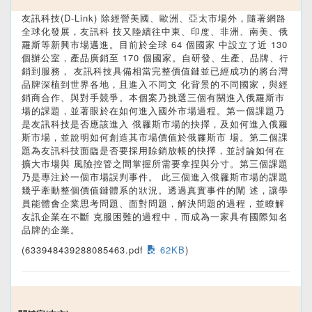
友訊科技(D-Link) 除經營美國、歐洲、亞太市場外，隨著網路
全球化發展，友訊科 技又陸續往中東、印度、非洲、南美、俄
羅斯等新興市場邁進。目前於全球 64 個國家 中設立了近 130
個辦公室，產品廣銷至 170 個國家。自研發、生產、品牌、行
銷到服務， 友訊科技具備相當完整價值鏈並已經成功的將台灣
品牌深植到世界各地，且進入不同文 化背景的不同國家，與經
銷商合作、與對手競爭。本個案乃挑選三個有關進入俄羅斯市
場的課題，並著眼於在如何進入國外市場過程。第一個課題乃
是友訊科技是否應該進入 俄羅斯市場的抉擇，及如何進入俄羅
斯市場，並說明如何創造其市場價值於俄羅斯市 場。第二個課
題為友訊科技面臨是否要採用賒銷放帳的抉擇，並討論如何在
擴大市場與 風險控管之間掌握所需要拿捏與分寸。第三個課題
乃是專注於一個市場誤判事件。 此三個進入俄羅斯市場的課題
幾乎牽動整個價值鏈體系的狀況。透過真實事件的闡 述，讓學
員能體會企業思考問題、面對問題，解決問題的過程，並瞭解
友訊企業在不斷 克服困難的過程中，而成為一家具有國際知名
品牌的企業。
(633948439288085463.pdf
62KB
)