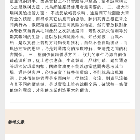
破血流的對手。因為實務上不只賣給客戶產品，還有誠意與安
心之服務與支援，此為網通產品使用者最需要的。 二、擴大市
場與風險控管方面： 不接受放帳要求時，通路商可能面臨大筆
資金的積壓，而尋求其它供應商的協助。賒銷其實是很正常之
商業行為，俄羅斯雖被認定是高風險的地區。然而若放帳對象
為營收來自賣高毛利產品之友訊通路商，若對友訊失信則等於
斷其獲利的生計，是以放帳風險應不高。知己知彼，百戰不
殆，是以實務上若對方能夠長期獲利，自然不會自斷後路，而
風險控管的思維，乃是對通路商的深度瞭解，並清楚之間的利
害關係。 三、整個價值鏈體系方面： 誤判的事件乃源自價值
鏈疏漏所致，從上游供應商、生產製造、品牌行銷、銷售通路
等環節皆環環相扣，國際業務更不能以想當然爾去思考其市
場、通路與客戶，必須確實了解整個環節，否則就易出現漏
洞，此外價值鏈管理是多面向的，從物流、金流、到資訊流都
有其不同的價值鏈。是以實務上唯有綜觀全局，確認每一條價
值鏈的環節，才能使企業創造更大的價值。
參考文獻