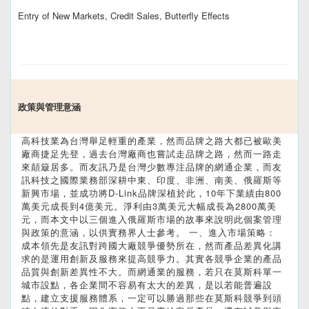
Entry of New Markets, Credit Sales, Butterfly Effects
政策與管理意涵
高科技業為台灣舉足輕重的產業，然而品牌之路大都已被歐美
廠商捷足先登，過去台灣廠商也嘗試走品牌之路，然而一路走
來顛簸居多。而友訊乃是台灣少數專注品牌的網通企業，而友
訊科技之國際業務部深耕中東、印度、非洲、南美、俄羅斯等
新興市場，並成功將D-Link品牌深植於此，10年下業績由800
萬美元成長到4億美元。淨利由3萬美元大幅成長為2800萬美
元，而本文中以三個進入俄羅斯市場的故事來說明此個案管理
與政策的意涵，以供實務界人士參考。 一、進入市場策略：
成本領先是友訊對跨國大廠競爭優勢所在，然而產品差異化講
求的是運用創新及服務來提高競爭力。其實各競爭企業的產品
品質與創新差異性不大。而網通業的服務，若只在莫斯科單一
城市設點，各企業間不容易有太大的差異，是以若能普遍設
點，建立支援服務體系，一定可以勝過那些在莫斯科競爭到頭