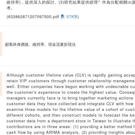
維持率)，提供深入的探討。(3)研究結果提供經理㆟作為分配相關㈾
考。
(633862871207097500.pdf
57KB
)
顧客終身價值、維持率、現金流量折現法
Although customer lifetime value (CLV) is rapidly gaining accep
retain VIP customers through customer relationship management
well. Either companies have begun working with undesirable c
the customer’s experience to create the highest value. Conseq
managers currently face is to bring together marketing actions 
customer data they have collected and integrate CLV with how 
examine three models for the lifetime value of a cohort of cus
different cohorts, and then construct models to forecast the ke
customer data from a department store in Taiwan to illustrate 
contributions are in three areas: (1) providing a better method 
cash flow by using ARIMA analysis, (2) providing insights about