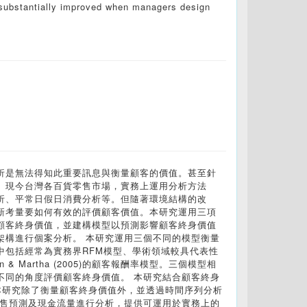
 substantially improved when managers design
析是無法得知此重要訊息與衡量顧客的價值。甚至針
。現今台灣各百貨零售市場，實務上運用分析方法
析、平常日假日消費分析等。但隨著環境結構的改
新考量要如何有效的評價顧客價值。本研究運用三項
顧客終身價值，並建構模型以預測影響顧客終身價值
架構進行個案分析。 本研究運用三個不同的模型衡量
中包括經常為實務界RFM模型、學術領域較具代表性
n & Martha (2005)的顧客報酬率模型。三個模型相
不同的角度評價顧客終身價值。 本研究結合顧客終身
.本研究除了衡量顧客終身價值外，並透過時間序列分析
銷售預測及現金流量進行分析，提供可運用於實務上的