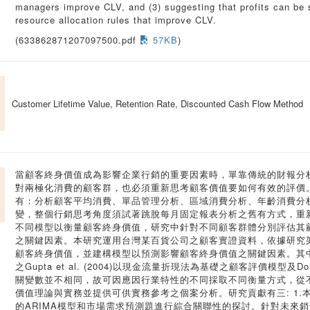
managers improve CLV, and (3) suggesting that profits can be
resource allocation rules that improve CLV.
(633862871207097500.pdf
57KB
)
Customer Lifetime Value, Retention Rate, Discounted Cash Flow Method
當顧客終身價值成為影響企業行銷的重要因素時，單靠傳統的財報分
對兩極化消費的顧客群，也必須重新思考顧客價值要如何有效的評價
有：分析顧客平均消費、單品管理分析、區域消費分析、年齡消費分
變，整個行銷思考角度須試著跳脫每月固定報表分析之舊有方式，重
不同模型以衡量顧客終身價值，研究中針對不同顧客群體分別評估其
之關鍵因素。本研究運用台灣某百貨公司之顧客實證資料，依據研究
顧客終身價值，並建構模型以預測影響顧客終身價值之關鍵因素。其
之Gupta et al. (2004)以現金流量折現法為基礎之顧客評價模型及Do
關變數並不相同，故可因應因行業特性的不同採取不同衡量方式，從
價值理論與實務並提供可供實務參考之個案分析。研究貢獻有三: 1
的ARIMA模型和市場需求預測題進行綜合關聯性的探討。針對未來