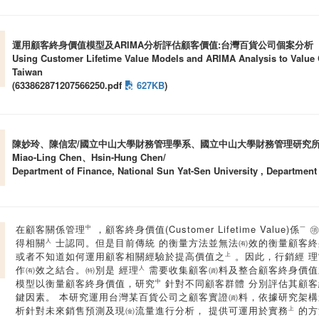
運用顧客終身價值模型及ARIMA分析評估顧客價值:台灣百貨公司個案分析
Using Customer Lifetime Value Models and ARIMA Analysis to Value 
Taiwan
(633862871207566250.pdf
627KB
)
陳妙玲、陳信宏/國立中山大學財務管理學系、國立中山大學財務管理研究
Miao-Ling Chen、Hsin-Hung Chen/
Department of Finance, National Sun Yat-Sen University , Department 
在顧客關係管理㆗，顧客終身價值(Customer Lifetime Value
得相關㆟士認同。但是目前傳統 的衡量方法並無法㈲效的衡量顧客終
或者不知道如何運用顧客相關經驗於提高價值之㆖。因此，行銷經 
作㈲效之結合。㈵別是 經理㆟需要收集顧客㈾料及整合顧客終身價值
模型以衡量顧客終身價值，研究㆗針對不同顧客群體 分別評估其顧
鍵因素。 本研究運用台灣某百貨公司之顧客實證㈾料，依據研究架構進行個
析針對未來銷售預測及現㈮流量進行分析， 提供可運用於實務㆖的方法