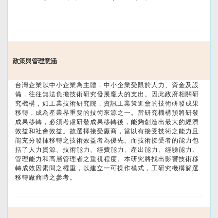
政策與管理意涵
台灣企業以中小企業為主體，中小企業受限於人力、資金及設
備，往往無法負擔技術研究發展龐大的支出。因此政府相關研
究機構，如工業技術研究院，資訊工業策進會的技術研發成果
移轉，成為產業界重要的技術來源之一。當研究機構預將研發
成果移轉，必須考慮研發成果移轉後，能夠創造出最大的經濟
效益和社會效益。故選擇接受廠商，當以有接受技術之能力且
能充分發揮移轉之技術效益者為優先。而技術接受者的能力包
括了人力資源、技術能力、經費能力、產出能力、經驗能力、
管理能力和高層管理者之重視程度。本研究將找出影響技術移
轉成效因素間之權重，以建立一可操作模式，工研究機構篩選
移轉廠商時之參考。