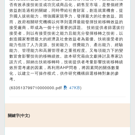
否有效承接技術並成功完成商品化，銷售至市場，是整個經濟
效益創造過程的關鍵，同時帶給社會財富，創造就業機會，提
升國人拔術能力，增強國家競爭力，發揮最大的社會效益。因
而，政府相關研究機構以何準則選擇最能發揮技術移轉效益的
接受廠商，即成為一個十分重要的課題。 技術提供者篩選拔衍
接受者，則以有接受技術之能力且能充分發揮移轉之技術，以
創造國家整體最大的經濟及社會效益者為最優。扶術接受者的
能力包括了人力資源、技術能力、徑費能力、產出能力、經驗
能力、管理能力和高層管理者之重視程度。又每項能力下的變
數皆會影響技街的移轉績效。故本研究藉由文獻捧討及專家訪
談方式，歸納出扶術移轉時，技術提供者考量影響技術移轉績
效所需考慮的因素，再利用AHP問卷，將因素間的關係數量
化，以建立一可操作模式，供作研究機構篩選移轉對象的參
考。
(633513799710000000.pdf
47KB
)
關鍵字(中文)