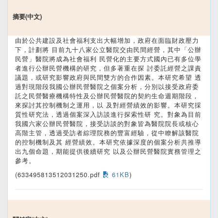
摘要(中文)
由於公共建設及社會福利支出大幅增加，政府在面臨財政壓力
下，計劃將 目前九十八家公立醫院交由民間經營，其中「公辦
民營」醫院將成為社會福利 民營化的主要方式國內已有多位學
者進行公辦民營機構的研究，但多著重在探 討委託經營之課責
議題，或研究影響政府與民間雙方的合作因素。本研究希望 透
過對現階段我國公辦民營醫院之個案分析，分別以接受政府委
託之民營醫療機構特性及公辦民營醫院的契約生命週期階段，
來探討其控制機制之運用，以 及對經營績效的影響。本研究採
質性研究法，透過個案深入訪談進行探索性研 究。對象為目前
我國六家公辦民營醫院，接受訪談的對象皆為醫院院長或核心
高階主管，透過受訪者綜理院務的豐富經驗，從中瞭解該醫院
的控制機制及其 經營績效。本研究依據深度的個案分析共推導
出九個命題，期能提供後續研究 以及公辦民營醫院實務管理之
參考。
(633495813512031250.pdf
61KB
)