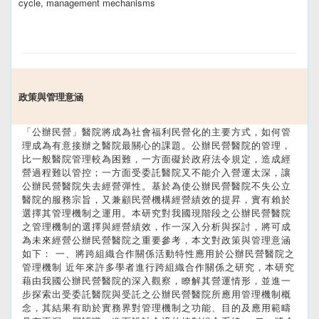
cycle, management mechanisms
政策與管理意涵
「公辦民營」醫院將成為社會福利民營化的主要方式，如何管
理成為有意接辦之醫院最關心的課題。公辦民營醫院的管理，
比一般醫院管理較為困難，一方面礙於政府法令規定，造成經
營過程難以管控；一方面受委託醫院又不能介入營運太深，讓
公辦民營醫院失去經營彈性。基於為使公辦民營醫院不失公立
醫院的服務宗旨，又兼顧民營機構經營績效的提昇，實有賴於
選擇其管理機制之運用。本研究對我國現階段之公辦民營醫院
之管理機制的選擇與經營績效，作一深入分析與探討，將可成
為未來經營公辦民營醫院之重要參考，本文對政策與管理意涵
如下： 一、將跨組織合作關係活動特性應用於公辦民營醫院之
管理機制 近年來許多學者進行跨組織合作關係之研究，本研究
藉由我國公辦民營醫院的深入觀察，瞭解其營運情形，並進一
步探索出受委託醫院與受託之公辦民營醫院所應用管理機制概
念，其結果有助於實務界對管理機制之功能、目的及應用範疇