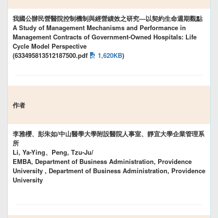
我國公辦民營醫院控制機制與經營績效之研究—以契約生命週期觀點
A Study of Management Mechanisms and Performance in
Management Contracts of Government-Owned Hospitals: Life
Cycle Model Perspective
(633495813512187500.pdf
1,620KB
)
作者
李雅櫻、彭朱如/中山醫學大學附設醫院人事室、靜宜大學企業管理系
所
Li, Ya-Ying、Peng, Tzu-Ju/
EMBA, Department of Business Administration, Providence
University , Department of Business Administration, Providence
University