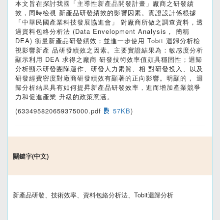
本文旨在探討我國「主導性新產品開發計畫」廠商之研發績
效，同時檢視 新產品研發績效的影響因素。實證設計係根據
「中華民國產業科技發展協進會」 對廠商所做之調查資料，透
過資料包絡分析法 (Data Envelopment Analysis， 簡稱
DEA) 衡量新產品研發績效；並進一步使用 Tobit 迴歸分析檢
視影響新產 品研發績效之因素。主要實證結果為：敏感度分析
顯示利用 DEA 求得之廠商 研發技術效率值頗具穩固性；迴歸
分析顯示研發團隊運作、研發人力素質、相 對研發投入、以及
研發經費密度對廠商研發績效有顯著的正向影響。明顯的， 迴
歸分析結果具有如何提昇新產品研發效率，進而增加產業競爭
力和促進產業 升級的政策意涵。
(633495820659375000.pdf
57KB
)
關鍵字(中文)
新產品研發、技術效率、資料包絡分析法、Tobit迴歸分析