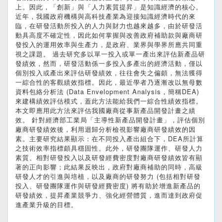
上。因此，「創新」與「人力素質提昇」是知識經濟的核心。
近年，我國政府機構與高科技產業為迎接知識經濟時代的來
臨，在研發活動所投入的人力與財力也越來越多，由於研發活
動具高度不確定性，因此如何掌握與改善政府補助款與廠商研
發投入的運用效率與生產力，是政府、業界與學界所應共同重
視之課題。 過去研究多以單一投入或單一產出來評估新產品研
發績效，然而，研發活動係一多投入多產出的經濟活動，僅以
個別投入或產出來評估研發績效，往往會失之偏頗，無法獲得
一綜合性的客觀績效指標。因此，最近學者乃逐漸改以無母數
資料包絡分析法 (Data Envelopment Analysis，簡稱DEA)
來建構績效評估模式，蓋此方法能給我們一綜合性績效指標。
本文即應用此方法來評估我國廠商從事新產品開發計畫之績
效。 針對經濟部工業局「主導性新產品開發計畫」，評估個別
廠商研發績效後，利用迴歸分析檢視影響廠商研發績效的因
素。主要研究結果顯示：在不同投入產出組合下，DEA所計算
之技術效率指標頗具穩固性。此外，研發團隊運作、研發人力
素質、相對研發投入以及研發經費密度對廠商研發績效皆有顯
著的正向影響；此結果反映出，政府對廠商補助的同時，高級
研發人才的引進與培植，以及廠商的研發努力 (包括相對研發
投入、研發團隊運作與研發經費密度) 將有助於增進新產品的
研發績效，提昇產業競爭力、強化經營體質，進而達到政府促
進產業升級的目標。