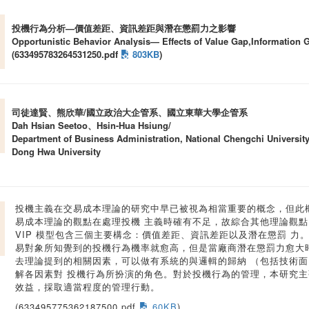
投機行為分析—價值差距、資訊差距與潛在懲罰力之影響
Opportunistic Behavior Analysis— Effects of Value Gap,Information
(633495783264531250.pdf
803KB
)
司徒達賢、熊欣華/國立政治大企管系、國立東華大學企管系
Dah Hsian Seetoo、Hsin-Hua Hsiung/
Department of Business Administration, National Chengchi University
Dong Hwa University
投機主義在交易成本理論的研究中早已被視為相當重要的概念，但此
易成本理論的觀點在處理投機 主義時確有不足，故綜合其他理論觀點，
VIP 模型包含三個主要構念：價值差距、資訊差距以及潛在懲罰 
易對象所知覺到的投機行為機率就愈高，但是當廠商潛在懲罰力愈大時
去理論提到的相關因素，可以做有系統的與邏輯的歸納 （包括技術
解各因素對 投機行為所扮演的角色。對於投機行為的管理，本研究主
效益，採取適當程度的管理行動。
(633495775362187500.pdf
60KB
)