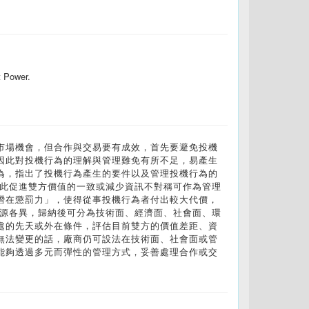
t Power.
市場機會，但合作與交易要有成效，首先要避免投機
因此對投機行為的理解與管理難免有所不足，易產生
為，指出了投機行為產生的要件以及管理投機行為的
因此促進雙方價值的一致或減少資訊不對稱可作為管理
潛在懲罰力」，使得從事投機行為者付出較大代價，
來源各異，歸納後可分為技術面、經濟面、社會面、環
處的先天或外在條件，評估目前雙方的價值差距、資
無法變更的話，廠商仍可設法在技術面、社會面或管
能夠透過多元而彈性的管理方式，妥善處理合作或交