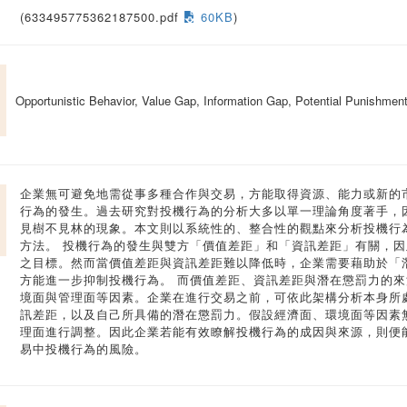
(633495775362187500.pdf
60KB
)
Opportunistic Behavior, Value Gap, Information Gap, Potential Punishmen
企業無可避免地需從事多種合作與交易，方能取得資源、能力或新的
行為的發生。過去研究對投機行為的分析大多以單一理論角度著手，
見樹不見林的現象。本文則以系統性的、整合性的觀點來分析投機行
方法。 投機行為的發生與雙方「價值差距」和「資訊差距」有關，
之目標。然而當價值差距與資訊差距難以降低時，企業需要藉助於「
方能進一步抑制投機行為。 而價值差距、資訊差距與潛在懲罰力的
境面與管理面等因素。企業在進行交易之前，可依此架構分析本身所
訊差距，以及自己所具備的潛在懲罰力。假設經濟面、環境面等因素
理面進行調整。因此企業若能有效瞭解投機行為的成因與來源，則便
易中投機行為的風險。