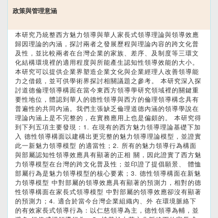
政策與管理意涵
本研究乃統整西方魅力領導與華人家長式領導理論與領導效應
歸因理論的內涵，探討兩者之發展歷程與理論內容的跨文化普
及性，並比較兩者在台灣企業的家族、差序、及制度等三環文
化結構環境裡的適用程度與所能產生認知性領導效能的大小。
本研究可以提供企業界塑造企業文化與企業經理人改善領導能
力之借鏡，並可供學術界探討相關議題之參考。 本研究深入探
討道德倫理領導構面在當今東西方領導學研究領域裡的關鍵重
要性地位，體認到華人的德性領導與西方的倫理領導構念具有
普遍性的共同內涵。我們主張缺乏倫理道德內涵的領導學說在
理論內涵上是不完整的，在實務應用上也是偏頗的。 本研究得
到下列五項主要發現：1. 在現有的西方魅力領導理論基礎下加
入 德性領導構面以建構出更完整的魅力領導理論模型，並證實
此一新魅力領導模型 的適當性；2. 所有的魅力領導行為構面
與部屬認知性領導效應具有顯著的正相 關，因此證實了西方魅
力領導模型在台灣的跨文化普及性；並印證了提倡願景、 體恤
部屬行為是魅力領導模型的核心要素；3. 德性領導構面在新魅
力領導模型 中對部屬的領導效應具有顯著的預測力，相對的德
性領導構面在家長式領導模型 中對部屬的領導效應卻沒有顯著
的預測力；4. 適合於當今台灣企業組織內、外 在環境脈絡下
的有效家長式領導行為：以仁慈領導為主，德性領導為輔，並