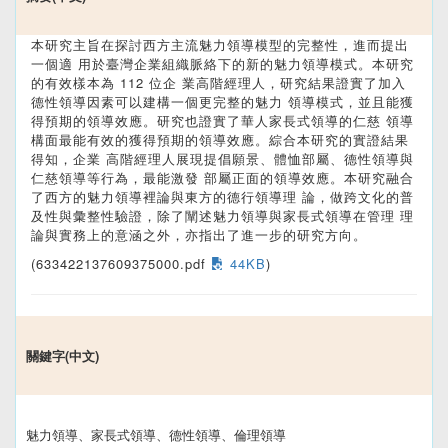
本研究主旨在探討西方主流魅力領導模型的完整性，進而提出
一個適 用於臺灣企業組織脈絡下的新的魅力領導模式。本研究
的有效樣本為 112 位企 業高階經理人，研究結果證實了加入
德性領導因素可以建構一個更完整的魅力 領導模式，並且能獲
得預期的領導效應。研究也證實了華人家長式領導的仁慈 領導
構面最能有效的獲得預期的領導效應。綜合本研究的實證結果
得知，企業 高階經理人展現提倡願景、體恤部屬、德性領導與
仁慈領導等行為，最能激發 部屬正面的領導效應。本研究融合
了西方的魅力領導裡論與東方的德行領導理 論，做跨文化的普
及性與彙整性驗證，除了闡述魅力領導與家長式領導在管理 理
論與實務上的意涵之外，亦指出了進一步的研究方向。
(633422137609375000.pdf
44KB
)
關鍵字(中文)
魅力領導、家長式領導、德性領導、倫理領導