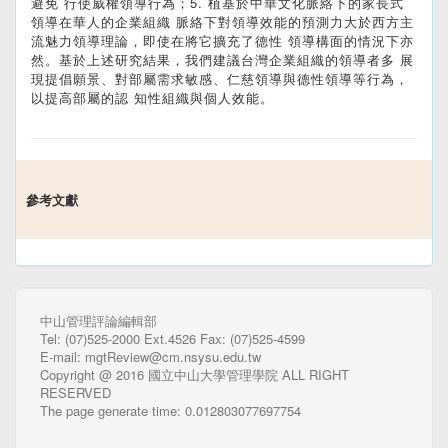
避免 行使威權領導行為；5. 植基於中華文化脈絡下的家長式
領導在華人的企業組織 脈絡下對領導效能的預測力大於西方主
流魅力領導理論，即使在將它擴充了德性 領導構面的情況下亦
然。基於上述研究結果，我們建議台灣企業組織的領導者多 展
現提倡願景、對部屬需求敏感、仁慈領導與德性領導等行為，
以提高部屬的認 知性組織與個人效能。
參考文獻
中山管理評論編輯部
Tel: (07)525-2000 Ext.4526 Fax: (07)525-4599
E-mail: mgtReview@cm.nsysu.edu.tw
Copyright @ 2016 國立中山大學管理學院 ALL RIGHT
RESERVED
The page generate time: 0.012803077697754