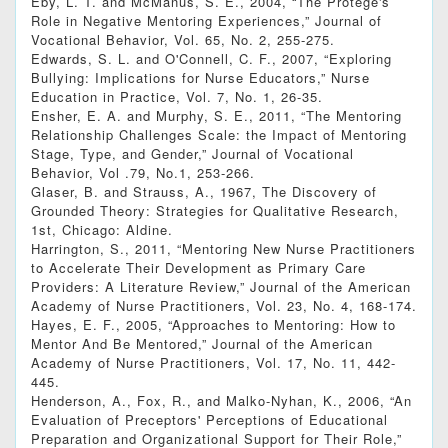
Eby, L. T. and McManus, S. E., 2004, “The Protege's
Role in Negative Mentoring Experiences,” Journal of
Vocational Behavior, Vol. 65, No. 2, 255-275.
Edwards, S. L. and O'Connell, C. F., 2007, “Exploring
Bullying: Implications for Nurse Educators,” Nurse
Education in Practice, Vol. 7, No. 1, 26-35.
Ensher, E. A. and Murphy, S. E., 2011, “The Mentoring
Relationship Challenges Scale: the Impact of Mentoring
Stage, Type, and Gender,” Journal of Vocational
Behavior, Vol .79, No.1, 253-266.
Glaser, B. and Strauss, A., 1967, The Discovery of
Grounded Theory: Strategies for Qualitative Research,
1st, Chicago: Aldine.
Harrington, S., 2011, “Mentoring New Nurse Practitioners
to Accelerate Their Development as Primary Care
Providers: A Literature Review,” Journal of the American
Academy of Nurse Practitioners, Vol. 23, No. 4, 168-174.
Hayes, E. F., 2005, “Approaches to Mentoring: How to
Mentor And Be Mentored,” Journal of the American
Academy of Nurse Practitioners, Vol. 17, No. 11, 442-
445.
Henderson, A., Fox, R., and Malko-Nyhan, K., 2006, “An
Evaluation of Preceptors' Perceptions of Educational
Preparation and Organizational Support for Their Role,”