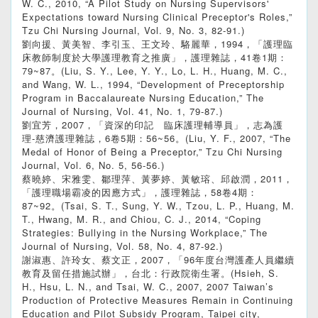
W. C., 2010, “A Pilot Study on Nursing Supervisors'
Expectations toward Nursing Clinical Preceptor's Roles,”
Tzu Chi Nursing Journal, Vol. 9, No. 3, 82-91.)
劉向援、黃美智、李引玉、王文玲、駱麗華，1994，「護理臨
床教師制度於大學護理教育之推廣」，護理雜誌，41卷1期：
79~87。(Liu, S. Y., Lee, Y. Y., Lo, L. H., Huang, M. C.,
and Wang, W. L., 1994, “Development of Preceptorship
Program in Baccalaureate Nursing Education,” The
Journal of Nursing, Vol. 41, No. 1, 79-87.)
劉宜芳，2007，「資深的印記 臨床護理輔導員」，志為護
理-慈濟護理雜誌，6卷5期：56~56。(Liu, Y. F., 2007, “The
Medal of Honor of Being a Preceptor,” Tzu Chi Nursing
Journal, Vol. 6, No. 5, 56-56.)
蔡曉婷、宋雅雯、鄒理萍、黃夢婷、黃敏瑢、邱啟潤，2011，
「護理職場霸凌的因應方式」，護理雜誌，58卷4期：
87~92。(Tsai, S. T., Sung, Y. W., Tzou, L. P., Huang, M.
T., Hwang, M. R., and Chiou, C. J., 2014, “Coping
Strategies: Bullying in the Nursing Workplace,” The
Journal of Nursing, Vol. 58, No. 4, 87-92.)
謝淑惠、許玲女、蔡文正，2007，「96年度台灣護產人員繼續
教育及留任措施試辦」，台北：行政院衛生署。(Hsieh, S.
H., Hsu, L. N., and Tsai, W. C., 2007, 2007 Taiwan’s
Production of Protective Measures Remain in Continuing
Education and Pilot Subsidy Program, Taipei city,