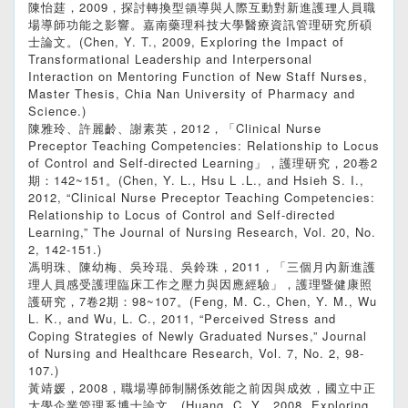
陳怡莛，2009，探討轉換型領導與人際互動對新進護理人員職
場導師功能之影響。嘉南藥理科技大學醫療資訊管理研究所碩
士論文。(Chen, Y. T., 2009, Exploring the Impact of
Transformational Leadership and Interpersonal
Interaction on Mentoring Function of New Staff Nurses,
Master Thesis, Chia Nan University of Pharmacy and
Science.)
陳雅玲、許麗齡、謝素英，2012，「Clinical Nurse
Preceptor Teaching Competencies: Relationship to Locus
of Control and Self-directed Learning」，護理研究，20卷2
期：142~151。(Chen, Y. L., Hsu L .L., and Hsieh S. I.,
2012, “Clinical Nurse Preceptor Teaching Competencies:
Relationship to Locus of Control and Self-directed
Learning,” The Journal of Nursing Research, Vol. 20, No.
2, 142-151.)
馮明珠、陳幼梅、吳玲琨、吳鈴珠，2011，「三個月內新進護
理人員感受護理臨床工作之壓力與因應經驗」，護理暨健康照
護研究，7卷2期：98~107。(Feng, M. C., Chen, Y. M., Wu
L. K., and Wu, L. C., 2011, “Perceived Stress and
Coping Strategies of Newly Graduated Nurses,” Journal
of Nursing and Healthcare Research, Vol. 7, No. 2, 98-
107.)
黃靖媛，2008，職場導師制關係效能之前因與成效，國立中正
大學企業管理系博士論文。(Huang, C. Y., 2008, Exploring