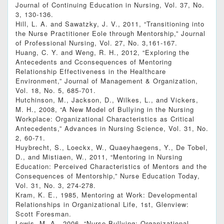
Journal of Continuing Education in Nursing, Vol. 37, No.
3, 130-136.
Hill, L. A. and Sawatzky, J. V., 2011, “Transitioning into
the Nurse Practitioner Eole through Mentorship,” Journal
of Professional Nursing, Vol. 27, No. 3,161-167.
Huang, C. Y. and Weng, R. H., 2012, “Exploring the
Antecedents and Cconsequences of Mentoring
Relationship Effectiveness in the Healthcare
Environment,” Journal of Management & Organization,
Vol. 18, No. 5, 685-701.
Hutchinson, M., Jackson, D., Wilkes, L., and Vickers,
M. H., 2008, “A New Model of Bullying in the Nursing
Workplace: Organizational Characteristics as Critical
Antecedents,” Advances in Nursing Science, Vol. 31, No.
2, 60-71.
Huybrecht, S., Loeckx, W., Quaeyhaegens, Y., De Tobel,
D., and Mistiaen, W., 2011, “Mentoring in Nursing
Education: Perceived Characteristics of Mentors and the
Consequences of Mentorship,” Nurse Education Today,
Vol. 31, No. 3, 274-278.
Kram, K. E., 1985, Mentoring at Work: Developmental
Relationships in Organizational Life, 1st, Glenview:
Scott Foresman.
Lewis, M. A., 2006, “Nurse Bullying: Organizational