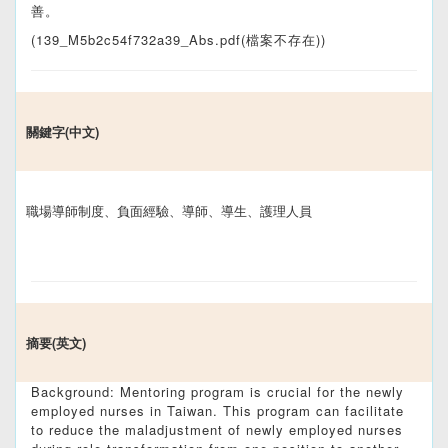
善。
(139_M5b2c54f732a39_Abs.pdf(檔案不存在))
關鍵字(中文)
職場導師制度、負面經驗、導師、導生、護理人員
摘要(英文)
Background: Mentoring program is crucial for the newly
employed nurses in Taiwan. This program can facilitate
to reduce the maladjustment of newly employed nurses