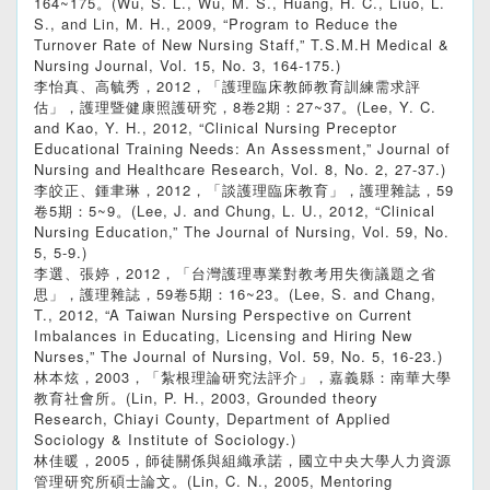
164~175。(Wu, S. L., Wu, M. S., Huang, H. C., Liuo, L.
S., and Lin, M. H., 2009, “Program to Reduce the
Turnover Rate of New Nursing Staff,” T.S.M.H Medical &
Nursing Journal, Vol. 15, No. 3, 164-175.)
李怡真、高毓秀，2012，「護理臨床教師教育訓練需求評
估」，護理暨健康照護研究，8卷2期：27~37。(Lee, Y. C.
and Kao, Y. H., 2012, “Clinical Nursing Preceptor
Educational Training Needs: An Assessment,” Journal of
Nursing and Healthcare Research, Vol. 8, No. 2, 27-37.)
李皎正、鍾聿琳，2012，「談護理臨床教育」，護理雜誌，59
卷5期：5~9。(Lee, J. and Chung, L. U., 2012, “Clinical
Nursing Education,” The Journal of Nursing, Vol. 59, No.
5, 5-9.)
李選、張婷，2012，「台灣護理專業對教考用失衡議題之省
思」，護理雜誌，59卷5期：16~23。(Lee, S. and Chang,
T., 2012, “A Taiwan Nursing Perspective on Current
Imbalances in Educating, Licensing and Hiring New
Nurses,” The Journal of Nursing, Vol. 59, No. 5, 16-23.)
林本炫，2003，「紮根理論研究法評介」，嘉義縣：南華大學
教育社會所。(Lin, P. H., 2003, Grounded theory
Research, Chiayi County, Department of Applied
Sociology & Institute of Sociology.)
林佳暖，2005，師徒關係與組織承諾，國立中央大學人力資源
管理研究所碩士論文。(Lin, C. N., 2005, Mentoring