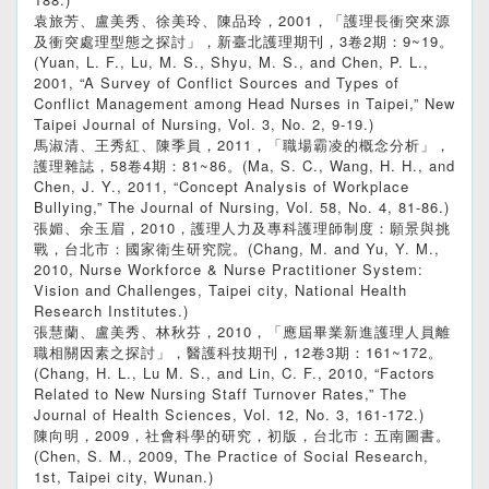
袁旅芳、盧美秀、徐美玲、陳品玲，2001，「護理長衝突來源
及衝突處理型態之探討」，新臺北護理期刊，3卷2期：9~19。
(Yuan, L. F., Lu, M. S., Shyu, M. S., and Chen, P. L.,
2001, “A Survey of Conflict Sources and Types of
Conflict Management among Head Nurses in Taipei,” New
Taipei Journal of Nursing, Vol. 3, No. 2, 9-19.)
馬淑清、王秀紅、陳季員，2011，「職場霸凌的概念分析」，
護理雜誌，58卷4期：81~86。(Ma, S. C., Wang, H. H., and
Chen, J. Y., 2011, “Concept Analysis of Workplace
Bullying,” The Journal of Nursing, Vol. 58, No. 4, 81-86.)
張媚、余玉眉，2010，護理人力及專科護理師制度：願景與挑
戰，台北市：國家衛生研究院。(Chang, M. and Yu, Y. M.,
2010, Nurse Workforce & Nurse Practitioner System:
Vision and Challenges, Taipei city, National Health
Research Institutes.)
張慧蘭、盧美秀、林秋芬，2010，「應屆畢業新進護理人員離
職相關因素之探討」，醫護科技期刊，12卷3期：161~172。
(Chang, H. L., Lu M. S., and Lin, C. F., 2010, “Factors
Related to New Nursing Staff Turnover Rates,” The
Journal of Health Sciences, Vol. 12, No. 3, 161-172.)
陳向明，2009，社會科學的研究，初版，台北市：五南圖書。
(Chen, S. M., 2009, The Practice of Social Research,
1st, Taipei city, Wunan.)