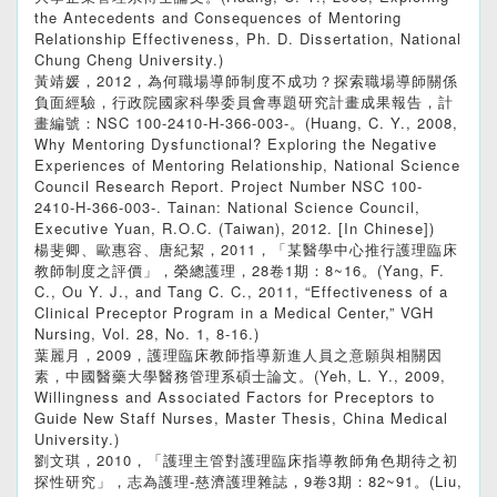
the Antecedents and Consequences of Mentoring
Relationship Effectiveness, Ph. D. Dissertation, National
Chung Cheng University.)
黃靖媛，2012，為何職場導師制度不成功？探索職場導師關係
負面經驗，行政院國家科學委員會專題研究計畫成果報告，計
畫編號：NSC 100-2410-H-366-003-。(Huang, C. Y., 2008,
Why Mentoring Dysfunctional? Exploring the Negative
Experiences of Mentoring Relationship, National Science
Council Research Report. Project Number NSC 100-
2410-H-366-003-. Tainan: National Science Council,
Executive Yuan, R.O.C. (Taiwan), 2012. [In Chinese])
楊斐卿、歐惠容、唐紀絜，2011，「某醫學中心推行護理臨床
教師制度之評價」，榮總護理，28卷1期：8~16。(Yang, F.
C., Ou Y. J., and Tang C. C., 2011, “Effectiveness of a
Clinical Preceptor Program in a Medical Center,” VGH
Nursing, Vol. 28, No. 1, 8-16.)
葉麗月，2009，護理臨床教師指導新進人員之意願與相關因
素，中國醫藥大學醫務管理系碩士論文。(Yeh, L. Y., 2009,
Willingness and Associated Factors for Preceptors to
Guide New Staff Nurses, Master Thesis, China Medical
University.)
劉文琪，2010，「護理主管對護理臨床指導教師角色期待之初
探性研究」，志為護理-慈濟護理雜誌，9卷3期：82~91。(Liu,