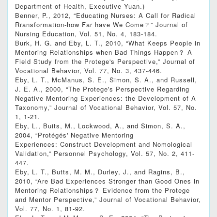
Department of Health, Executive Yuan.)
Benner, P., 2012, “Educating Nurses: A Call for Radical
Rransformation-how Far have We Come？” Journal of
Nursing Education, Vol. 51, No. 4, 183-184.
Burk, H. G. and Eby, L. T., 2010, “What Keeps People in
Mentoring Relationships when Bad Things Happen？ A
Field Study from the Protege's Perspective,” Journal of
Vocational Behavior, Vol. 77, No. 3, 437-446.
Eby, L. T., McManus, S. E., Simon, S. A., and Russell,
J. E. A., 2000, “The Protege's Perspective Regarding
Negative Mentoring Experiences: the Development of A
Taxonomy,” Journal of Vocational Behavior, Vol. 57, No.
1, 1-21.
Eby, L., Buits, M., Lockwood, A., and Simon, S. A.,
2004, “Protégés' Negative Mentoring
Experiences: Construct Development and Nomological
Validation,” Personnel Psychology, Vol. 57, No. 2, 411-
447.
Eby, L. T., Butts, M. M., Durley, J., and Ragins, B.,
2010, “Are Bad Experiences Stronger than Good Ones in
Mentoring Relationships？ Evidence from the Protege
and Mentor Perspective,” Journal of Vocational Behavior,
Vol. 77, No. 1, 81-92.