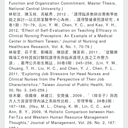
Function and Organization Commitment, Master Thesis,
National Central University.)
林郁汶、陳玉枝、高毓秀，2012，「護理臨床教師自覺教學效
能之探討—以北部某醫學中心為例」，護理暨健康照護研究，8
卷1期：70~79。(Lin, Y. W., Chen, Y. C., and Kao, Y. H.,
2012, “Effect of Self-Evaluation on Teaching Efficacy in
Clinical Nursing Preceptors: An Example of a Medical
Center in Northern Taiwan,” Journal of Nursing and
Healthcare Research, Vol. 8, No. 1, 70-79.)
林瑜雯、莊子萱、劉曦宸、陳韻柔、陳富莉，2011，「從醫療
職場工作特質探討醫院護理長與臨床護理人員之工作壓力
源」，臺灣公共衛生雜誌，30卷3期：245~256。(Lin, Y. W.,
Chuang, T. H., Liu, H. C., and Chen, Y. J., Chen, F. L.,
2011, “Exploring Job Stressors for Head Nurses and
Clinical Nurses from the Perspective of Their Job
Characteristics,” Taiwan Journal of Public Health, Vol.
30, No. 3, 245-256.)
徐木蘭、張國偉、林建江、安寶儀，2009，「《韓非子》與西
方人力資源管理內涵之系統性比較」，管理學報，26卷2期：
167~188。(Hsu, M. L., Chang, K. W., Lin, C. C., and
Ann, B. Y., 2009, “A Holistic Comparison between Han-
Fei-Tzu and Western Human Resource Management
Thoughts,” Journal of Management, Vol. 26, No. 2, 167-
188.)