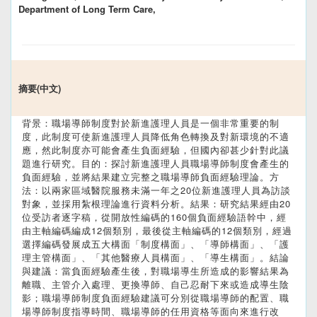
Department of Long Term Care,
摘要(中文)
背景：職場導師制度對於新進護理人員是一個非常重要的制
度，此制度可使新進護理人員降低角色轉換及對新環境的不適
應，然此制度亦可能會產生負面經驗，但國內卻甚少針對此議
題進行研究。目的：探討新進護理人員職場導師制度會產生的
負面經驗，並將結果建立完整之職場導師負面經驗理論。方
法：以兩家區域醫院服務未滿一年之20位新進護理人員為訪談
對象，並採用紮根理論進行資料分析。結果：研究結果經由20
位受訪者逐字稿，從開放性編碼的160個負面經驗語幹中，經
由主軸編碼編成12個類別，最後從主軸編碼的12個類別，經過
選擇編碼發展成五大構面「制度構面」、「導師構面」、「護
理主管構面」、「其他醫療人員構面」、「導生構面」。結論
與建議：當負面經驗產生後，對職場導生所造成的影響結果為
離職、主管介入處理、更換導師、自己忍耐下來或造成導生陰
影；職場導師制度負面經驗建議可分別從職場導師的配置、職
場導師制度指導時間、職場導師的任用資格等面向來進行改