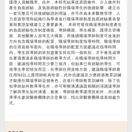
護理人員離職率。此外，本研究結果從原因條件、介入條件到
產生負面經驗，及負面經驗對於職場導生的後續影響，建立出
一套完整且可供後續驗證的理論，亦可作為未來醫務管理、人
力資源管理與組織行為學者進行職場導師制度負面經驗量表發
展與實證架構建立之重要參考。 本研究發現職場導師制度產生
的負面經驗包含制度構面、導師構面、導生構面、護理主管構
面、其他醫療人員等五大構面，而後續職場導師制度可改進的
方向包含職場導師的配置、職場導師制度指導時間、職場導師
的任用資格等面向。在職場導師的配置方面建議在指導時間
內，導生與導師的班別盡量安排在同一個班別，才不會造成導
生要適應過多職場導師的教導方式；在職場導師指導時間方
面：建議指導時間至少要三個月，但如果已有經驗的導生，可
視導生學習情況而定；在導師任用資格方面，建議職場導師應
任用N2以上護理師較為恰當，此外也建議至少應經過教育訓練
才能擔任職場導師這個角色，在進行導師教育訓練時，除了告
知導師如何教導導生外，亦可舉辦溝通議題相關的演講讓導師
了解與導生如何溝通，最後，導師除教導護理技術外，亦須教
導導生參與醫療團隊的注意事項，找出與醫療團隊成員相處方
式。