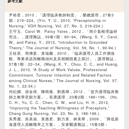
參考文獻
尹裕君，2010，「護理臨床教師制度」，榮總護理，27卷3
期：219~224。(Yin, Y. U., 2010, “Preceptorship in
Nursing,” VGH Nursing, Vol. 27, No. 3, 219-224.)
王守玉、Carol W、Patsy Yates，2012，「簡介紮根理論研
究法」，護理雜誌，59卷1期：90~94。(Wang, S. Y., Carol,
W., and Patsy, Y., 2012, “Introduction to Grounded
Theory,” The Journal of Nursing, Vol. 59, No. 1, 90-94.)
王桂英、周傳姜、黃瑞蘭，2010，「臨床護理人員工作價值
觀、專業承諾與離職傾向及其相關因素之探討」，護理雜誌，
57卷1期：22~34。(Wang, K. Y., Chou, C. C., and Huang,
J. L., 2010, “A Study of Work Values, Professional
Commitment, Turnover Intention and Related Factors
among Clinical Nurses,” The Journal of Nursing, Vol. 57,
No. 1, 22-34.)
何紀嫻、游金靖、陳晴薇、劉惠瑚，2012，「提升護理臨床教
師之教學意願方案」，長庚護理，23卷2期：186~196。 (Ho,
C. H., Yu, C. C., Chen, C. W., and Liu, H. H., 2012,
“Improving the Teaching Willingness of Preceptors,”
Chang Gung Nursing, Vol. 23, No. 2, 186-196.)
吳秀麗、吳美淑、黃惠君、劉力算、林美華，2009，「降低新
進護理人員離職率之方案」，安泰醫護雜誌，15卷3期：