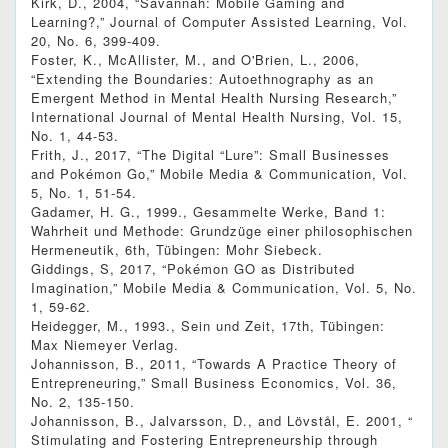
Kirk, D., 2004, “Savannah: Mobile Gaming and
Learning?,” Journal of Computer Assisted Learning, Vol.
20, No. 6, 399-409.
Foster, K., McAllister, M., and O'Brien, L., 2006,
“Extending the Boundaries: Autoethnography as an
Emergent Method in Mental Health Nursing Research,”
International Journal of Mental Health Nursing, Vol. 15,
No. 1, 44-53.
Frith, J., 2017, “The Digital “Lure”: Small Businesses
and Pokémon Go,” Mobile Media & Communication, Vol.
5, No. 1, 51-54.
Gadamer, H. G., 1999., Gesammelte Werke, Band 1:
Wahrheit und Methode: Grundzüge einer philosophischen
Hermeneutik, 6th, Tübingen: Mohr Siebeck.
Giddings, S, 2017, “Pokémon GO as Distributed
Imagination,” Mobile Media & Communication, Vol. 5, No.
1, 59-62.
Heidegger, M., 1993., Sein und Zeit, 17th, Tübingen:
Max Niemeyer Verlag.
Johannisson, B., 2011, “Towards A Practice Theory of
Entrepreneuring,” Small Business Economics, Vol. 36,
No. 2, 135-150.
Johannisson, B., Jalvarsson, D., and Lövstål, E. 2001, “
Stimulating and Fostering Entrepreneurship through