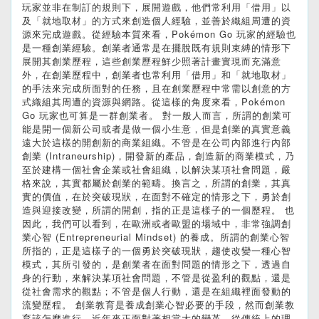
玩家並非在制訂的規則下，展開遊戲，他們常利用「借用」以
及「就地取材」的方式來創造個人經驗，並善於織組周遭的資
源來完成遊戲。從經驗本質來看，Pokémon Go 玩家的經驗也
是一種創業經驗。創業者通常是在擺脫既有規則束縛的情形下
展開其創業歷程，這些創業歷程鮮少照著計畫實現而充滿意
外，在創業歷程中，創業者也常利用「借用」和「就地取材」
的手法來完成所面對的任務，且在創業歷程中常需以創意的方
式織組其周遭的資源與網路。從這樣的角度來看，Pokémon
Go 玩家也可算是一群創業者。 對一般人而言，所謂的創業可
能是開一個新公司或者是做一個小生意，但是創業的真實意義
遠大於這樣的開創新的商業組織。不管是在公司內部進行內部
創業 (Intraneurship)，開發新的產品，創造新的商業模式，乃
至於建構一個社會企業或社會組織，以解決某項社會問題，嚴
格來說，其實都屬於創業的範疇。換言之，所謂的創業，其真
實的價值，在於突破現狀，在面對不確定的情形之下，勇於創
造與迎接改變，所謂的開創，指的正是這樣子的一個歷程。 也
因此，我們可以看到，在歐洲或者歐盟的場域中，非常強調創
業心智 (Entrepreneurial Mindset) 的養成。所謂的創業心智
所指的，正是這樣子的一個勇於突破現狀，趨使改變一種心智
模式，其所引發的，是創業者在面對問題的情形之下，透過自
身的行動，來解決某項社會問題，不管是從盈利的觀點，還是
從社會需求的觀點；不管是個人行動，還是在組織裡面發動的
流變歷程。 創業教育是養成創業心智必要的手段，然而創業教
育該怎麼進行，近年來正面對著相當大的變革，從傳統上的理