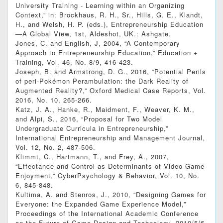
University Training - Learning within an Organizing
Context,” in: Brockhaus, R. H., Sr., Hills, G. E., Klandt,
H., and Welsh, H. P. (eds.), Entrepreneurship Education
—A Global View, 1st, Aldeshot, UK.: Ashgate.
Jones, C. and English, J, 2004, “A Contemporary
Approach to Entrepreneurship Education,” Education +
Training, Vol. 46, No. 8/9, 416-423.
Joseph, B. and Armstrong, D. G., 2016, “Potential Perils
of peri-Pokémon Perambulation: the Dark Reality of
Augmented Reality?,” Oxford Medical Case Reports, Vol.
2016, No. 10, 265-266.
Katz, J. A., Hanke, R., Maidment, F., Weaver, K. M.,
and Alpi, S., 2016, “Proposal for Two Model
Undergraduate Curricula in Entrepreneurship,”
International Entrepreneurship and Management Journal,
Vol. 12, No. 2, 487-506.
Klimmt, C., Hartmann, T., and Frey, A., 2007,
“Effectance and Control as Determinants of Video Game
Enjoyment,” CyberPsychology & Behavior, Vol. 10, No.
6, 845-848.
Kultima, A. and Stenros, J., 2010, “Designing Games for
Everyone: the Expanded Game Experience Model,”
Proceedings of the International Academic Conference
on the Future of Game Design and Technology, 2010/5/6-