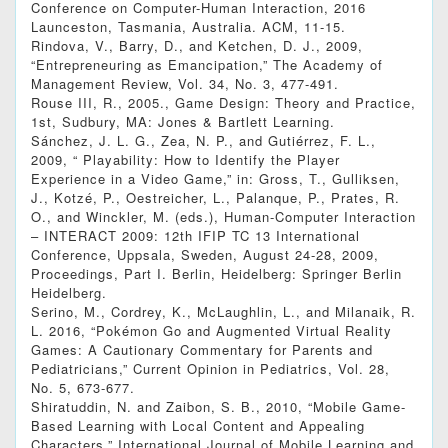
Conference on Computer-Human Interaction, 2016
Launceston, Tasmania, Australia. ACM, 11-15.
Rindova, V., Barry, D., and Ketchen, D. J., 2009,
“Entrepreneuring as Emancipation,” The Academy of
Management Review, Vol. 34, No. 3, 477-491.
Rouse III, R., 2005., Game Design: Theory and Practice,
1st, Sudbury, MA: Jones & Bartlett Learning.
Sánchez, J. L. G., Zea, N. P., and Gutiérrez, F. L.,
2009, “ Playability: How to Identify the Player
Experience in a Video Game,” in: Gross, T., Gulliksen,
J., Kotzé, P., Oestreicher, L., Palanque, P., Prates, R.
O., and Winckler, M. (eds.), Human-Computer Interaction
– INTERACT 2009: 12th IFIP TC 13 International
Conference, Uppsala, Sweden, August 24-28, 2009,
Proceedings, Part I. Berlin, Heidelberg: Springer Berlin
Heidelberg.
Serino, M., Cordrey, K., McLaughlin, L., and Milanaik, R.
L. 2016, “Pokémon Go and Augmented Virtual Reality
Games: A Cautionary Commentary for Parents and
Pediatricians,” Current Opinion in Pediatrics, Vol. 28,
No. 5, 673-677.
Shiratuddin, N. and Zaibon, S. B., 2010, “Mobile Game-
Based Learning with Local Content and Appealing
Characters,” International Journal of Mobile Learning and