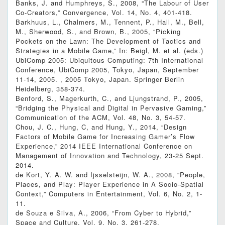
Banks, J. and Humphreys, S., 2008, “The Labour of User
Co-Creators,” Convergence, Vol. 14, No. 4, 401-418.
Barkhuus, L., Chalmers, M., Tennent, P., Hall, M., Bell,
M., Sherwood, S., and Brown, B., 2005, “Picking
Pockets on the Lawn: The Development of Tactics and
Strategies in a Mobile Game,” In: Beigl, M. et al. (eds.)
UbiComp 2005: Ubiquitous Computing: 7th International
Conference, UbiComp 2005, Tokyo, Japan, September
11-14, 2005. , 2005 Tokyo, Japan. Springer Berlin
Heidelberg, 358-374.
Benford, S., Magerkurth, C., and Ljungstrand, P., 2005,
“Bridging the Physical and Digital in Pervasive Gaming,”
Communication of the ACM, Vol. 48, No. 3, 54-57.
Chou, J. C., Hung, C, and Hung, Y., 2014, “Design
Factors of Mobile Game for Increasing Gamer’s Flow
Experience,” 2014 IEEE International Conference on
Management of Innovation and Technology, 23-25 Sept.
2014.
de Kort, Y. A. W. and Ijsselsteijn, W. A., 2008, “People,
Places, and Play: Player Experience in A Socio-Spatial
Context,” Computers in Entertainment, Vol. 6, No. 2, 1-
11.
de Souza e Silva, A., 2006, “From Cyber to Hybrid,”
Space and Culture, Vol. 9, No. 3, 261-278.