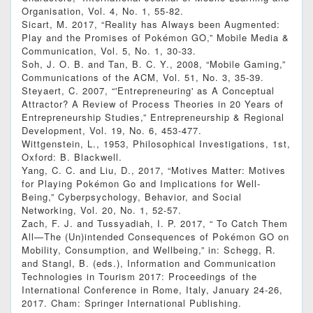
Organisation, Vol. 4, No. 1, 55-82.
Sicart, M. 2017, “Reality has Always been Augmented:
Play and the Promises of Pokémon GO,” Mobile Media &
Communication, Vol. 5, No. 1, 30-33.
Soh, J. O. B. and Tan, B. C. Y., 2008, “Mobile Gaming,”
Communications of the ACM, Vol. 51, No. 3, 35-39.
Steyaert, C. 2007, “'Entrepreneuring' as A Conceptual
Attractor? A Review of Process Theories in 20 Years of
Entrepreneurship Studies,” Entrepreneurship & Regional
Development, Vol. 19, No. 6, 453-477.
Wittgenstein, L., 1953, Philosophical Investigations, 1st,
Oxford: B. Blackwell.
Yang, C. C. and Liu, D., 2017, “Motives Matter: Motives
for Playing Pokémon Go and Implications for Well-
Being,” Cyberpsychology, Behavior, and Social
Networking, Vol. 20, No. 1, 52-57.
Zach, F. J. and Tussyadiah, I. P. 2017, “ To Catch Them
All—The (Un)intended Consequences of Pokémon GO on
Mobility, Consumption, and Wellbeing,” in: Schegg, R.
and Stangl, B. (eds.), Information and Communication
Technologies in Tourism 2017: Proceedings of the
International Conference in Rome, Italy, January 24-26,
2017. Cham: Springer International Publishing.