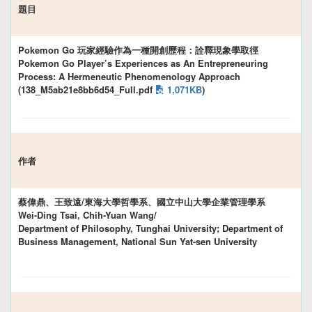
題目
Pokemon Go 玩家經驗作為一種開創歷程：詮釋現象學取徑
Pokemon Go Player’s Experiences as An Entrepreneuring
Process: A Hermeneutic Phenomenology Approach
(138_M5ab21e8bb6d54_Full.pdf
1,071KB
)
作者
蔡偉鼎、王致遠/東海大學哲學系、國立中山大學企業管理學系
Wei-Ding Tsai, Chih-Yuan Wang/
Department of Philosophy, Tunghai University; Department of
Business Management, National Sun Yat-sen University