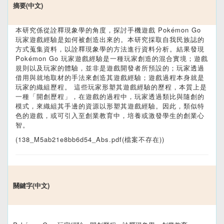
摘要(中文)
本研究係從詮釋現象學的角度，探討手機遊戲 Pokémon Go
玩家遊戲經驗是如何被創造出來的。本研究採取自我民族誌的
方式蒐集資料，以詮釋現象學的方法進行資料分析。結果發現
Pokémon Go 玩家遊戲經驗是一種玩家創造的混合實境；遊戲
規則以及玩家的體驗，並非是遊戲開發者所預設的；玩家透過
借用與就地取材的手法來創造其遊戲經驗；遊戲過程本身就是
玩家的織組歷程。 這些玩家形塑其遊戲經驗的歷程，本質上是
一種「開創歷程」，在遊戲的過程中，玩家透過類比與隨創的
模式，來織組其手邊的資源以形塑其遊戲經驗。因此，類似特
色的遊戲，或可引入至創業教育中，培養或激發學生的創業心
智。
(138_M5ab21e8bb6d54_Abs.pdf(檔案不存在))
關鍵字(中文)