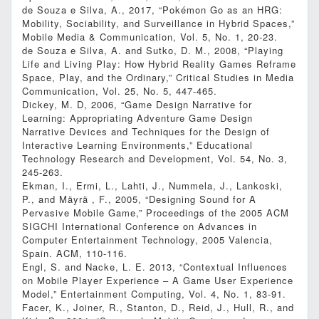
de Souza e Silva, A., 2017, “Pokémon Go as an HRG:
Mobility, Sociability, and Surveillance in Hybrid Spaces,”
Mobile Media & Communication, Vol. 5, No. 1, 20-23.
de Souza e Silva, A. and Sutko, D. M., 2008, “Playing
Life and Living Play: How Hybrid Reality Games Reframe
Space, Play, and the Ordinary,” Critical Studies in Media
Communication, Vol. 25, No. 5, 447-465.
Dickey, M. D, 2006, “Game Design Narrative for
Learning: Appropriating Adventure Game Design
Narrative Devices and Techniques for the Design of
Interactive Learning Environments,” Educational
Technology Research and Development, Vol. 54, No. 3,
245-263.
Ekman, I., Ermi, L., Lahti, J., Nummela, J., Lankoski,
P., and Mäyrä , F., 2005, “Designing Sound for A
Pervasive Mobile Game,” Proceedings of the 2005 ACM
SIGCHI International Conference on Advances in
Computer Entertainment Technology, 2005 Valencia,
Spain. ACM, 110-116.
Engl, S. and Nacke, L. E. 2013, “Contextual Influences
on Mobile Player Experience – A Game User Experience
Model,” Entertainment Computing, Vol. 4, No. 1, 83-91.
Facer, K., Joiner, R., Stanton, D., Reid, J., Hull, R., and