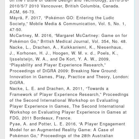
2010/5/7 2010 Vancouver, British Columbia, Canada.
ACM, 66-73.
Mäyrä, F. 2017, “Pokémon GO: Entering the Ludic
Society,” Mobile Media & Communication, Vol. 5, No. 1,
47-50.
McCartney, M. 2016, “Margaret McCartney: Game on for
Pokémon Go,” British Medical Journal, Vol. 354, No. 48.
Nacke, L., Drachen, A., Kuikkaniemi, K., Niesenhaus,
J., Korhonen, H. J., Hoogen, W. M. v. d., Poels, K.,
Ijsselsteijn, W. A., and De Kort, Y. A. W., 2009,
“Playability and Player Experience Research,”
Proceedings of DiGRA 2009: Breaking New Ground:
Innovation in Games, Play, Practice and Theory, London:
DiGRA.
Nacke, L. E. and Drachen, A. 2011, “Towards a
Framework of Player Experience Research,” Proceedings
of the Second International Workshop on Evaluating
Player Experience in Games, The Second International
Workshop on Evaluating Player Experience in Games at
FDG, 2011 Bordeaux, France.
Pyae, A. and Potter, L. E. 2016, “A Player Engagement
Model for an Augmented Reality Game: A Case of
Pokémon Go,” Proceedings of the 28th Australian