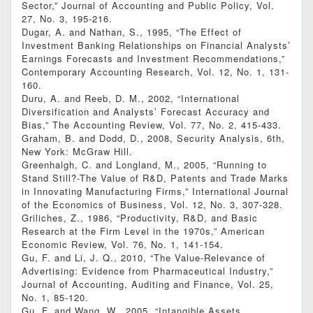
Sector,” Journal of Accounting and Public Policy, Vol.
27, No. 3, 195-216.
Dugar, A. and Nathan, S., 1995, “The Effect of
Investment Banking Relationships on Financial Analysts’
Earnings Forecasts and Investment Recommendations,”
Contemporary Accounting Research, Vol. 12, No. 1, 131-
160.
Duru, A. and Reeb, D. M., 2002, “International
Diversification and Analysts’ Forecast Accuracy and
Bias,” The Accounting Review, Vol. 77, No. 2, 415-433.
Graham, B. and Dodd, D., 2008, Security Analysis, 6th,
New York: McGraw Hill.
Greenhalgh, C. and Longland, M., 2005, “Running to
Stand Still?-The Value of R&D, Patents and Trade Marks
in Innovating Manufacturing Firms,” International Journal
of the Economics of Business, Vol. 12, No. 3, 307-328.
Griliches, Z., 1986, “Productivity, R&D, and Basic
Research at the Firm Level in the 1970s,” American
Economic Review, Vol. 76, No. 1, 141-154.
Gu, F. and Li, J. Q., 2010, “The Value-Relevance of
Advertising: Evidence from Pharmaceutical Industry,”
Journal of Accounting, Auditing and Finance, Vol. 25,
No. 1, 85-120.
Gu, F. and Wang, W., 2005, “Intangible Assets,