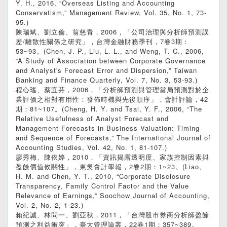
Y. H., 2016, “Overseas Listing and Accounting
Conservatism,” Management Review, Vol. 35, No. 1, 73-
95.)
陳瑞斌、劉立倫、翁慈青，2006，「公司治理與分析師預測誤
差/離散性關係之研究」，台灣金融財務季刊，7卷3期：
53~93。(Chen, J. P., Liu, L. L., and Weng, T. C., 2006,
“A Study of Association between Corporate Governance
and Analyst's Forecast Error and Dispersion,” Taiwan
Banking and Finance Quarterly, Vol. 7, No. 3, 53-93.)
程心瑤、蔡宜芬，2006，「分析師預測與管理當局預測對於企
業評價之相對有用性：發佈時機與先後順序」，會計評論，42
期：81~107。(Cheng, H. Y. and Tsai, Y. F., 2006, “The
Relative Usefulness of Analyst Forecast and
Management Forecasts in Business Valuation: Timing
and Sequence of Forecasts,” The International Journal of
Accounting Studies, Vol. 42, No. 1, 81-107.)
廖秀梅、陳依婷，2010，「資訊揭露透明度、家族控制因素與
盈餘價值攸關性」，東吳會計學報，2卷2期：1~23。(Liao,
H. M. and Chen, Y. T., 2010, “Corporate Disclosure
Transparency, Family Control Factor and the Value
Relevance of Earnings,” Soochow Journal of Accounting,
Vol. 2, No. 2, 1-23.)
賴紀誠、林問一、劉亞秋，2011，「台灣股市券商分析師盈餘
預測之利益衝突」，臺大管理論叢，22卷1期：357~389。