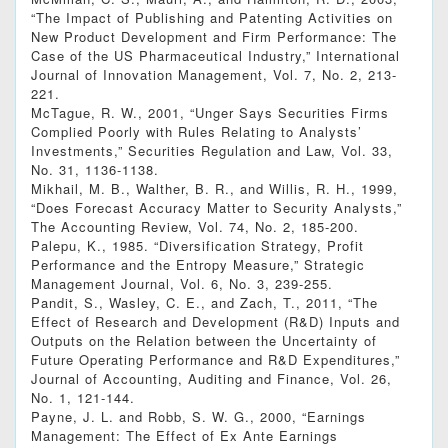
“The Impact of Publishing and Patenting Activities on
New Product Development and Firm Performance: The
Case of the US Pharmaceutical Industry,” International
Journal of Innovation Management, Vol. 7, No. 2, 213-
221.
McTague, R. W., 2001, “Unger Says Securities Firms
Complied Poorly with Rules Relating to Analysts’
Investments,” Securities Regulation and Law, Vol. 33,
No. 31, 1136-1138.
Mikhail, M. B., Walther, B. R., and Willis, R. H., 1999,
“Does Forecast Accuracy Matter to Security Analysts,”
The Accounting Review, Vol. 74, No. 2, 185‐200.
Palepu, K., 1985. “Diversification Strategy, Profit
Performance and the Entropy Measure,” Strategic
Management Journal, Vol. 6, No. 3, 239-255.
Pandit, S., Wasley, C. E., and Zach, T., 2011, “The
Effect of Research and Development (R&D) Inputs and
Outputs on the Relation between the Uncertainty of
Future Operating Performance and R&D Expenditures,”
Journal of Accounting, Auditing and Finance, Vol. 26,
No. 1, 121-144.
Payne, J. L. and Robb, S. W. G., 2000, “Earnings
Management: The Effect of Ex Ante Earnings