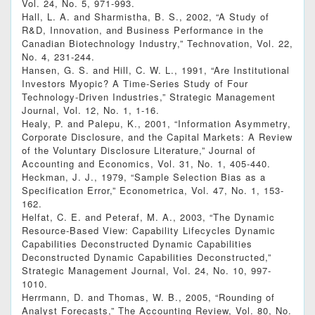
Vol. 24, No. 5, 971-993.
Hall, L. A. and Sharmistha, B. S., 2002, “A Study of
R&D, Innovation, and Business Performance in the
Canadian Biotechnology Industry,” Technovation, Vol. 22,
No. 4, 231-244.
Hansen, G. S. and Hill, C. W. L., 1991, “Are Institutional
Investors Myopic? A Time-Series Study of Four
Technology-Driven Industries,” Strategic Management
Journal, Vol. 12, No. 1, 1-16.
Healy, P. and Palepu, K., 2001, “Information Asymmetry,
Corporate Disclosure, and the Capital Markets: A Review
of the Voluntary Disclosure Literature,” Journal of
Accounting and Economics, Vol. 31, No. 1, 405‐440.
Heckman, J. J., 1979, “Sample Selection Bias as a
Specification Error,” Econometrica, Vol. 47, No. 1, 153-
162.
Helfat, C. E. and Peteraf, M. A., 2003, “The Dynamic
Resource-Based View: Capability Lifecycles Dynamic
Capabilities Deconstructed Dynamic Capabilities
Deconstructed Dynamic Capabilities Deconstructed,”
Strategic Management Journal, Vol. 24, No. 10, 997-
1010.
Herrmann, D. and Thomas, W. B., 2005, “Rounding of
Analyst Forecasts,” The Accounting Review, Vol. 80, No.