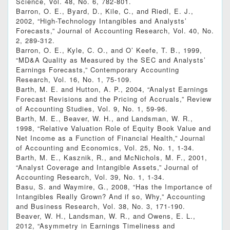
Science, Vol. 48, No. 6, 782-801.
Barron, O. E., Byard, D., Kile, C., and Riedl, E. J.,
2002, “High-Technology Intangibles and Analysts’
Forecasts,” Journal of Accounting Research, Vol. 40, No.
2, 289-312.
Barron, O. E., Kyle, C. O., and O’ Keefe, T. B., 1999,
“MD&A Quality as Measured by the SEC and Analysts’
Earnings Forecasts,” Contemporary Accounting
Research, Vol. 16, No. 1, 75-109.
Barth, M. E. and Hutton, A. P., 2004, “Analyst Earnings
Forecast Revisions and the Pricing of Accruals,” Review
of Accounting Studies, Vol. 9, No. 1, 59-96.
Barth, M. E., Beaver, W. H., and Landsman, W. R.,
1998, “Relative Valuation Role of Equity Book Value and
Net Income as a Function of Financial Health,” Journal
of Accounting and Economics, Vol. 25, No. 1, 1-34.
Barth, M. E., Kasznik, R., and McNichols, M. F., 2001,
“Analyst Coverage and Intangible Assets,” Journal of
Accounting Research, Vol. 39, No. 1, 1-34.
Basu, S. and Waymire, G., 2008, “Has the Importance of
Intangibles Really Grown? And if so, Why,” Accounting
and Business Research, Vol. 38, No. 3, 171-190.
Beaver, W. H., Landsman, W. R., and Owens, E. L.,
2012, “Asymmetry in Earnings Timeliness and