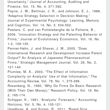
Uncertainty,” Journal of Accounting, Auditing and
Finance, Vol. 15, No. 4, 371-392.
Payne, J. W., Bettman, J. R., and Johnson, E. J., 1988,
“Adaptive Strategy Selection in Decision Making,”
Journal of Experimental Psychology: Learning, Memory
and Cognition, Vol. 14, No. 3, 534-552.
Peeters, C. and van Pottelsberghe de la Potterie, B.,
2006, “Innovation Strategy and the Patenting Behavior of
Firms,” Journal of Evolutionary Economics, Vol. 16, No.
1-2, 109-135.
Penner-Hahn, J. and Shaver, J. M., 2005, “Does
International Research and Development Increase Patent
Output? An Analysis of Japanese Pharmaceutical
Firms,” Strategic Management Journal, Vol. 26, No. 2,
121-140.
Plumlee, M. A., 2003, “The Effect of Information
Complexity on Analysts’ Use of that Information,” The
Accounting Review, Vol. 78, No. 1, 275‐296.
Rosenberg, N., 1990, “Why Do Firms Do Basic Research
(With Their Own Money),” Research Policy, Vol. 19, No.
2, 165-174.
Schipper, K., 1991, “Analysts’ Forecasts,” Accounting
Horizons, Vol. 5, No. 4, 105-121.
Upadhyay, A. and Sriram, R., 2011, “Board Size,