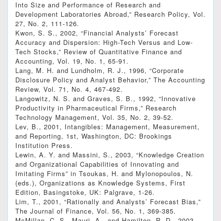
Into Size and Performance of Research and
Development Laboratories Abroad,” Research Policy, Vol.
27, No. 2, 111‐126.
Kwon, S. S., 2002, “Financial Analysts’ Forecast
Accuracy and Dispersion: High-Tech Versus and Low-
Tech Stocks,” Review of Quantitative Finance and
Accounting, Vol. 19, No. 1, 65-91.
Lang, M. H. and Lundholm, R. J., 1996, “Corporate
Disclosure Policy and Analyst Behavior,” The Accounting
Review, Vol. 71, No. 4, 467-492.
Langowitz, N. S. and Graves, S. B., 1992, “Innovative
Productivity in Pharmaceutical Firms,” Research
Technology Management, Vol. 35, No. 2, 39-52.
Lev, B., 2001, Intangibles: Management, Measurement,
and Reporting, 1st, Washington, DC: Brookings
Institution Press.
Lewin, A. Y. and Massini, S., 2003, “Knowledge Creation
and Organizational Capabilities of Innovating and
Imitating Firms” in Tsoukas, H. and Mylonopoulos, N.
(eds.), Organizations as Knowledge Systems, First
Edition, Basingstoke, UK: Palgrave, 1-26.
Lim, T., 2001, “Rationally and Analysts’ Forecast Bias,”
The Journal of Finance, Vol. 56, No. 1, 369-385.
McMillan, C. S., Mauri, A., and Hamilton, R. D., 2003,