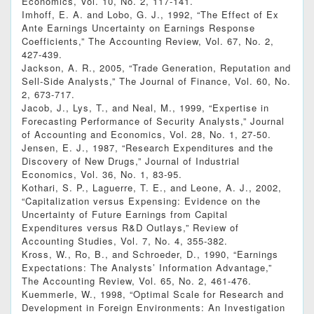
Economics, Vol. 10, No. 2, 117-141.
Imhoff, E. A. and Lobo, G. J., 1992, “The Effect of Ex
Ante Earnings Uncertainty on Earnings Response
Coefficients,” The Accounting Review, Vol. 67, No. 2,
427-439.
Jackson, A. R., 2005, “Trade Generation, Reputation and
Sell‐Side Analysts,” The Journal of Finance, Vol. 60, No.
2, 673-717.
Jacob, J., Lys, T., and Neal, M., 1999, “Expertise in
Forecasting Performance of Security Analysts,” Journal
of Accounting and Economics, Vol. 28, No. 1, 27-50.
Jensen, E. J., 1987, “Research Expenditures and the
Discovery of New Drugs,” Journal of Industrial
Economics, Vol. 36, No. 1, 83-95.
Kothari, S. P., Laguerre, T. E., and Leone, A. J., 2002,
“Capitalization versus Expensing: Evidence on the
Uncertainty of Future Earnings from Capital
Expenditures versus R&D Outlays,” Review of
Accounting Studies, Vol. 7, No. 4, 355-382.
Kross, W., Ro, B., and Schroeder, D., 1990, “Earnings
Expectations: The Analysts’ Information Advantage,”
The Accounting Review, Vol. 65, No. 2, 461-476.
Kuemmerle, W., 1998, “Optimal Scale for Research and
Development in Foreign Environments: An Investigation