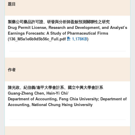
題目
製藥公司藥品許可證、研發與分析師盈餘預測關聯性之研究
Drug Permit License, Research and Development, and Analyst’s
Earnings Forecasts: A Study of Pharmaceutical Firms
(136_M5a1e6b9d5b56c_Full.pdf
1,178KB
)
作者
陳光政、紀信義/逢甲大學會計系、國立中興大學會計系
Guang-Zheng Chen, Hsin-Yi Chi/
Department of Accounting, Feng Chia University; Department of
Accounting, National Chung Hsing University