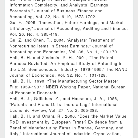
Information Complexity, and Analysts’ Earnings
Forecasts,” Journal of Business Finance and
Accounting, Vol. 32, No. 9-10, 1673-1702.
Gu, F., 2005, “Innovation, Future Earnings, and Market
Efficiency,” Journal of Accounting, Auditing and Finance,
Vol. 20, No. 4, 385-418.
Gu, Z. and Chen, T., 2004, “Analysts' Treatment of
Nonrecurring Items in Street Earnings,” Journal of
Accounting and Economics, Vol. 38, No. 1, 129-170.
Hall, B. H. and Ziedonis, R. H., 2001, “The Patent
Paradox Revisited: An Empirical Study of Patenting in
the U.S. Semiconductor Industry, 1979-1995,” The RAND
Journal of Economics, Vol. 32, No. 1, 101-128.
Hall, B. H., 1990, “The Manufacturing Sector Master
File: 1959-1987.” NBER Working Paper, National Burean
of Economic Recearch.
Hall, B. J., Griliches, Z., and Hausman, J. A., 1986,
“Patents and R and D: Is There a Lag,” International
Economic Review, Vol. 27, No. 2, 265-283.
Hall, B. H. and Oriani, R., 2006, “Does the Market Value
R&D Investment by European Firms? Evidence from a
Panel of Manufacturing Firms in France, Germany, and
Italy,” International Journal of Industrial Organization,