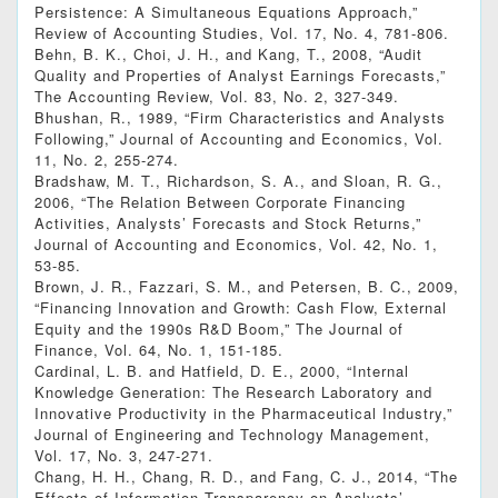
Persistence: A Simultaneous Equations Approach,”
Review of Accounting Studies, Vol. 17, No. 4, 781-806.
Behn, B. K., Choi, J. H., and Kang, T., 2008, “Audit
Quality and Properties of Analyst Earnings Forecasts,”
The Accounting Review, Vol. 83, No. 2, 327-349.
Bhushan, R., 1989, “Firm Characteristics and Analysts
Following,” Journal of Accounting and Economics, Vol.
11, No. 2, 255-274.
Bradshaw, M. T., Richardson, S. A., and Sloan, R. G.,
2006, “The Relation Between Corporate Financing
Activities, Analysts’ Forecasts and Stock Returns,”
Journal of Accounting and Economics, Vol. 42, No. 1,
53-85.
Brown, J. R., Fazzari, S. M., and Petersen, B. C., 2009,
“Financing Innovation and Growth: Cash Flow, External
Equity and the 1990s R&D Boom,” The Journal of
Finance, Vol. 64, No. 1, 151-185.
Cardinal, L. B. and Hatfield, D. E., 2000, “Internal
Knowledge Generation: The Research Laboratory and
Innovative Productivity in the Pharmaceutical Industry,”
Journal of Engineering and Technology Management,
Vol. 17, No. 3, 247-271.
Chang, H. H., Chang, R. D., and Fang, C. J., 2014, “The
Effects of Information Transparency on Analysts’