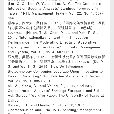
(Lai, C. C., Lin, W. Y., and Liu, A. Y., “The Conflicts of
Interest on Security Analysts' Earnings Forecasts in
Taiwan,” NTU Management Review, Vol. 22, No. 1, 357-
389.)
謝存瑞、陳俞如、葉日崧，2011，「國際化與創新表現：吸收
能力與區位選擇之調節效果」，管理與系統，18卷4期：
607~632。(Hsieh, T. J., Chen, Y. J., and Yeh, R. S.,
2011, “Internationalization and Firm Innovation
Performance: The Moderating Effects of Absorptive
Capacity and Location Choice,” Journal of Management
and System, Vol. 18, No. 4, 607-632.)
蘇友珊、吳豐祥，2015，「台灣生技公司如何運用開放式創新
開發藥物？」，中山管理評論，23卷1期：335~376。(Su, Y.
S. and Wu, F. S., 2015, “How Do Taiwanese
Biotechnology Companies Leverage Open Innovation to
Develop New Drug,” Sun Yat-Sen Management Review,
Vol. 23, No. 1, 335-376.)
Ali, A., Klasa, S., and Yeung, E., 2005, “Industry
Concentration, Analysts’ Earnings Forecasts and Bid-
Ask Spread.” Working Paper, The University of Texas at
Dallas.
Barker, V. L. and Mueller, G. C., 2002, “CEO
Characteristics and Firm R&D Spending,” Management