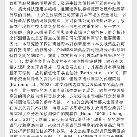
政府重點發展的明星產業，發展生技業預料將可延伸科技優
勢，擴大科技運用的範疇，進而達到以範疇經濟效應帶動經濟
升級的目標。 由於生技製藥公司實賴資本市場的資金挹注，以
進行產品後續的研發與營運，方能促進公司的成長及壯大，故
資本市場對生技產業之發展有不可忽視的重要性。另一方面，
分析師一直以來扮演著公司與資本市場仲介的角色，而分析師
之預測報告也是影響生技製藥公司能否順利籌資的重要因素。
因此，本研究除了探討研發資本對創新產出（本文以藥品許可
證件數衡量）的影響外，亦同時檢測藥品許可證與分析師預測
特性之間的關聯性。據此，本文具有下列幾點政策與管理的意
涵： 1. 製藥產業具有高度的不可預測性與波動性，除存有大
量未認列之無形資產外（研究發展支出），其產品具有專屬性
且不可移轉，故其價值較不易被估計 (Barth et al., 1998)。而
無形資產所隱含的資訊不對稱，也經常造成嚴重的代理問題
(Barron et al., 2002)。本文係國內首篇以製藥產業的藥品許
可證，此一獨特的無形資產資訊作為研究課題，除對生技製藥
產業的研究提供增額貢獻之外，亦能提供主管機關訂定製藥產
業相關治理規範的參考依據。 2. 由於企業與外部人士經常存
在高度的資訊不對稱，而過去許多學者也致力於研究企業資訊
揭露程度與分析師預測特性的關聯性 (Hope, 2003b; Chang
et al., 2014)，然而，卻少有研究以藥品許可證所引發的潛在
資訊複雜度為主題，來探討是否資訊透明度能改善藥品許可證
對分析師預測任務的不利效果，本文之結果也對資訊透明度的
研究提供進一步的貢獻。 3. 再則，由於製藥乃是目前台灣政