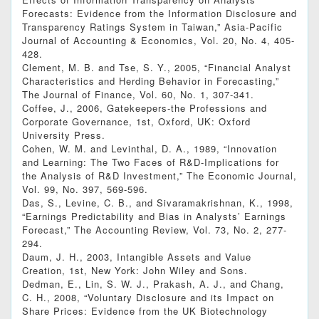
Forecasts: Evidence from the Information Disclosure and
Transparency Ratings System in Taiwan,” Asia-Pacific
Journal of Accounting & Economics, Vol. 20, No. 4, 405-
428.
Clement, M. B. and Tse, S. Y., 2005, “Financial Analyst
Characteristics and Herding Behavior in Forecasting,”
The Journal of Finance, Vol. 60, No. 1, 307-341.
Coffee, J., 2006, Gatekeepers-the Professions and
Corporate Governance, 1st, Oxford, UK: Oxford
University Press.
Cohen, W. M. and Levinthal, D. A., 1989, “Innovation
and Learning: The Two Faces of R&D-Implications for
the Analysis of R&D Investment,” The Economic Journal,
Vol. 99, No. 397, 569-596.
Das, S., Levine, C. B., and Sivaramakrishnan, K., 1998,
“Earnings Predictability and Bias in Analysts’ Earnings
Forecast,” The Accounting Review, Vol. 73, No. 2, 277‐
294.
Daum, J. H., 2003, Intangible Assets and Value
Creation, 1st, New York: John Wiley and Sons.
Dedman, E., Lin, S. W. J., Prakash, A. J., and Chang,
C. H., 2008, “Voluntary Disclosure and its Impact on
Share Prices: Evidence from the UK Biotechnology