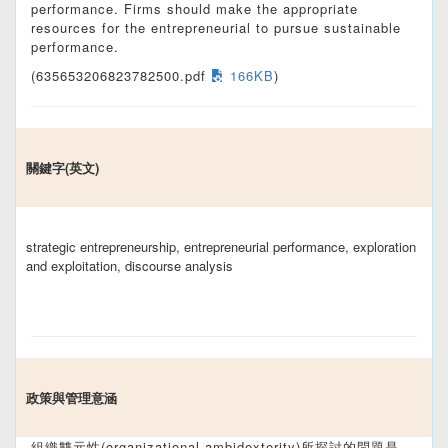
performance. Firms should make the appropriate
resources for the entrepreneurial to pursue sustainable
performance.
(635653206823782500.pdf
166KB
)
關鍵字(英文)
strategic entrepreneurship, entrepreneurial performance, exploration
and exploitation, discourse analysis
政策與管理意涵
組織雙元性(organizational ambidexterity)所探討的問題是，