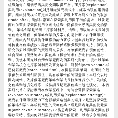
組織如何在兩個矛盾與衝突間取得平衡，而探索(exploration)
與利用(exploitation)則是組織雙元模式中，經常出現的兩個構
面。組織雙元模式可定義為組織在管理上互為對立任務的取捨
(trade-offs)，能解決廠商在探索與利用間平衡的需求，以及廠
商如何藉由探索與利用來達成組織中兩個看似矛盾與衝突的活
動。 策略創業是透過「探索與利用」活動，用以追求成長與價
值創造之過程。但策略創業的探索方向是什麼？在什麼環境
下，組織內部應具備什麼樣的能力要求？創業行動要如何快速
地轉化為創業績效？雖然這些關係逐漸獲得實證支持，但現有
研究仍多以橫斷面的實證研究居多。為瞭解廠商在價值創造，
結合策略（優勢追求）與創業（機會追求）所進行的各種行
動，促使本研究以台灣創業廠商為個案研究對象， 提出以策略
創業為核心之探索與利用為研究架構，對新創(new venture)或
已奠基廠商(established firm)，在開拓事業版圖，進而建立競
爭優勢並延續創新價值，具有啟示性的管理意涵；本研究以時
間為縱軸，依據個案廠商策略創業成長軌跡進行分析，為縱向
之創業動態演化程序，並強調長期觀察創業生態之演化。 本個
案研究旨在探討廠商在創業歷程中，何時會選擇探索策略
(exploration strategy)或利用策略(exploitation strategy)？
廠商在什麼環境壓力下會影響策略創業的選擇？是堅持探索型
的策略創業？亦或利用型的策略創業？還是兩者兼具的雙元策
略(ambidextrous strategy)？當思考探索、利用與績效間的影
響效果時，應如何對創業資源做適當的配置，以追求永續的經