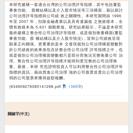
本研究建構一套適合台灣的公司治理評等指標，其中包括董監
事會功能、 股權結構以及介入股市情況等三項構面，藉以探討
公司治理評等指標與公司績 效之關聯性。本研究期間由 1996
年至 2007 年，扣除金融產業以及具有遺漏值 之無效樣本，全
體有效樣本為 5,631 個觀察值。研究結果顯示，不論是本研究
最終建構之整合性公司治理評等指標，或是個別衡量構面(董監
事會功能、股 權結構以及介入股市情況)，皆與公司績效呈現
顯著正向關係。更重要的是本 文發現個別公司治理構面變數對
於公司績效的效果係包含於整合性公司治理 評等指標之中，也
就是個別公司治理構面變數都只是部分而無法完整衡量公司 治
理。整合性公司治理評等指標才能得到更完整的公司治理衡
量。最後，本研 究也證明投資人可以利用整合性公司治理評等
指標的資訊，藉由買進公司治理 強的公司股票並賣出公司治理
弱的公司股票來獲得超額報酬。
(634909276080141298.pdf
138KB
)
關鍵字(中文)