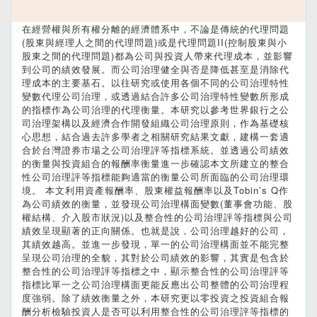
在經營權與所有權分離的經濟體系中，不論是傳統的代理問題
(股東與經理人之間的代理問題)或是代理問題II(控制股東與小
股東之間的代理問題)都為公司與投資人帶來代理成本，並影響
到公司的績效發展。而公司治理健全與否是降低甚至是消除代
理成本的主要基石。以往研究或使用各個不同的公司治理特性
變數代理公司治理，或透過結合許多公司治理特性變數所形成
的指標作為公司治理的代理衡量。本研究以參考世界銀行之公
司治理架構以及經濟合作開發組織公司治理原則，作為基礎核
心思想，結合過去許多學者之相關研究結果文獻，建構一套適
合於台灣證券市場之公司治理評等指標系統。並透過公司績效
的衡量與投資組合的報酬率衡量進一步確認本文所建立的整合
性公司治理評等指標能夠適當的衡量公司所面臨的公司治理環
境。 本文利用資產報酬率、股東權益報酬率以及Tobin’s Q作
為公司績效的衡量，並發現公司治理構面變數(董事會功能、股
權結構、介入股市狀況)以及整合性的公司治理評等指標與公司
績效呈現顯著的正向關係。也就是說，公司治理越好的公司，
其績效越高。並進一步發現，單一的公司治理構面並不能完整
呈現公司治理的全貌，其對於公司績效的影響，其實是包含於
整合性的公司治理評等指標之中，顯示整合性的公司治理評等
指標比單一之公司治理構面更能反應出公司整體的公司治理程
度強弱。除了績效衡量之外，本研究更以零投資之投資組合報
酬分析檢驗投資人是否可以利用整合性的公司治理評等指標的