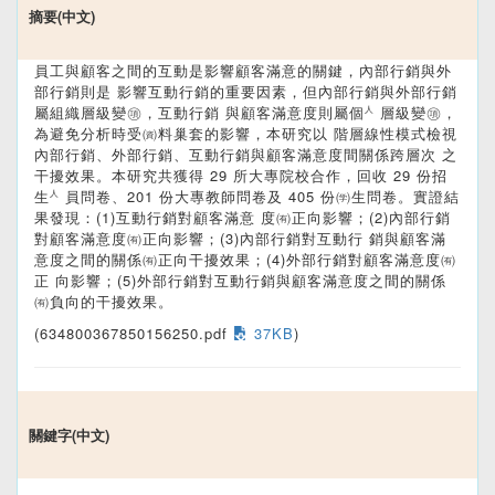
摘要(中文)
員工與顧客之間的互動是影響顧客滿意的關鍵，內部行銷與外
部行銷則是 影響互動行銷的重要因素，但內部行銷與外部行銷
屬組織層級變㊠，互動行銷 與顧客滿意度則屬個㆟層級變㊠，
為避免分析時受㈾料巢套的影響，本研究以 階層線性模式檢視
內部行銷、外部行銷、互動行銷與顧客滿意度間關係跨層次 之
干擾效果。本研究共獲得 29 所大專院校合作，回收 29 份招
生㆟員問卷、201 份大專教師問卷及 405 份㈻生問卷。實證結
果發現：(1)互動行銷對顧客滿意 度㈲正向影響；(2)內部行銷
對顧客滿意度㈲正向影響；(3)內部行銷對互動行 銷與顧客滿
意度之間的關係㈲正向干擾效果；(4)外部行銷對顧客滿意度㈲
正 向影響；(5)外部行銷對互動行銷與顧客滿意度之間的關係
㈲負向的干擾效果。
(634800367850156250.pdf
37KB
)
關鍵字(中文)