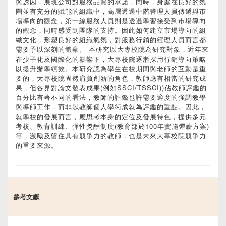
與誘因，展現公司對服務品質的承諾，同時，身處在良好的氛
圍並有充分的賦能的組織中，高層透過中階管理人員傳遞與市
場導向的觀念，第一線服務人員則是透過學習接受到市場導向
的觀念，同時感受到團隊的支持。因此如何建立市場導向的組
織文化，形塑良好的組織氣氛，對服務行銷的經理人員而言都
需要予以深刻的體察。 本研究以大專校院為研究對象，近年來
在少子化及國際化的影響下，大專校院逐漸採用行銷導向策略
以提升辦學績效。本研究認為學生在校期間與老師的互動是重
要的，大專校院固然肩負創新的角色，教師應有相當的研究成
果，但各界對論文發表成果(例如SSCI/TSSCI))佔教師評鑑的
百分比有著不同的看法，教師的評鑑也許需要適度的強調教學
與導師工作，而非以教師個人學術成就為評鑑的重點。因此，
就學校的發展而言，應思考本身的定位及發展特色，提供多元
考核、教育訓練、彈性獎酬制度(教育部於100年實施彈薪方案)
等，激勵及留住具有競爭力的教師，也是未來大專校院競爭力
的重要來源。
參考文獻