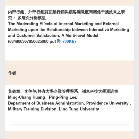
內部行銷、外部行銷對互動行銷與顧客滿意度間關係干擾效果之研
究： 多層次分析模型
The Moderating Effects of Internal Marketing and External
Marketing upon the Relationship between Interactive Marketing
and Customer Satisfaction: A Multi-level Model
(634800367850625000.pdf
700KB
)
作者
黃銘章、李萍萍/靜宜大學企業管理學系、嶺東科技大學軍訓室
Ming-Chang Huang、Ping-Ping Lee/
Department of Business Administration, Providence University ,
Military Training Division, Ling Tung University