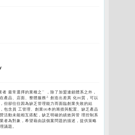
y
業者 最常選擇的業種之㆒，除了加盟連鎖體系之外，
在產品、店面、整體服務㆖創造出差異 化㈵質，可以
礎，但卻往往因為缺乏管理能力而面臨創業失敗的結
，包含員 工管理、創業㈾本的籌措與配置、缺乏產品
營活動未能相互搭配，缺乏明確的績效與管 理控制系
 業者為對象，希望藉由該個案問題的描述，提供策略
管理議題。