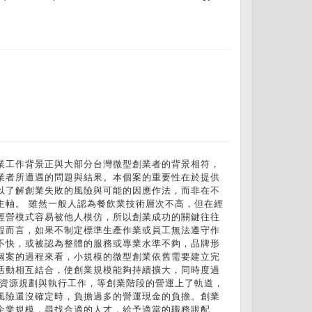
業工作背景正與大部分台灣微型創業者的背景相符，
業者所遭遇的問題與結果。本個案的重要性在於提供
以了解創業失敗的風險與可能的因應作法，而非在不
主軸。 雖然一般人認為餐飲業技術層次不高，但在經
經營模式容易被他人模仿，所以創業成功的關鍵往往
程而言，如果不制定標準生產作業或員工無法遵守作
不快，或被認為整體的服務或專業水準不夠，品牌形
個案的過程來看，小規模的微型創業依舊需要建立完
活動相互結合，使創業規模能夠持續擴大，同時度過
好資源規劃與執行工作，等創業階段的營運上了軌道，
風險還沒確定時，負擔過多的營運現金的負擔。創業
企業規模，尋找合適的人才，給予適當的職務跟配