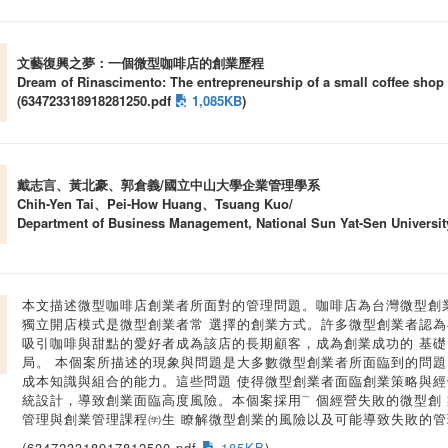
文藝復興之夢：一個微型咖啡店的創業歷程
Dream of Rinascimento: The entrepreneurship of a small coffee shop
(634723318918281250.pdf
1,085KB
)
戴志言、黃北豪、郭倉義/國立中山大學企業管理學系
Chih-Yen Tai、Pei-How Huang、Tsuang Kuo/
Department of Business Management, National Sun Yat-Sen Universit
本文描述微型咖啡店創業者所面對的管理問題。咖啡店為台灣微型創
獨立開店模式是微型創業者常 選擇的創業方式。許多微型創業者認為
吸引咖啡與甜點的愛好者成為該店的長期顧客，成為創業成功的 基
局。 本個案所描述的現象與問題是大多數微型創業者所面臨到的問題
成本知識與組合的能力。這些問題 使得微型創業者面臨創業策略與經
統設計，導致創業面臨高度風險。本個案採用㆒個經營失敗的微型創
管理與創業管理課程㈻生 瞭解微型創業的風險以及可能導致失敗的
(634723318917812500.pdf
185KB
)