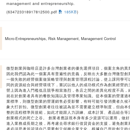
management and entrepreneurship.
(634723318917812500.pdf
185KB
)
Micro-Entrepreneurships, Risk Management, Management Control
微型創業與咖啡店是許多台灣創業者的優先選擇項目，個案主角的異
因此我們認為此一個案具有普遍性的意義，反映出大多數台灣微型創
一個失敗的經營個案做策略管理與創業管理課程討論，使上課同學可
同的資源組合與經營環境下，嘗試以他人的成功模式作為創業經營的
營上因為進入門檻低且競爭相當激烈，各店之間的差異化程度不高，
就在於創業者具有的餐飲知識以及管理專業知識。從本個案的營運過
業標準，則微型創業的營運銷售必受影響，有時可能引發消費者久候
象大打折扣。微型創業者往往被認為並不需要建立標準制度，但由本
整的流程標準與規範，如此才能跟人力訓練、成本計算、產品組合等
創業模式的死亡之谷。 創業者應該視本身有多少資源可以運用，做
進入業務成長期之後，再考慮去尋求銀行借貸資金的支援，避免創業
者必須思考並認清自己需要創立何種企業文化，根據自己所欲創立的