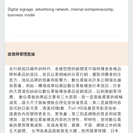
Digital signage, advertising network, internal entrepreneurship,
business model
政策與管理意涵
在行銷資訊爆炸的時代，各種型態的媒體莫不隨時播放各種品
牌和產品的資訊，並且以更精確的分眾行銷，攫取消費者的注
意力，強化品牌的形象和影響力。數位看板在許多公開場合越
加普遍，例如：機場或車站廣設數位看板播放行車資訊；許多
的大賣場也紛紛以數位看板播放產品促銷資訊，以刺激顧客消
費。 數位看板的興起主要有三大原因：第一是面板產業的積極
成長，讓大尺寸面板價格合理化並快速普及；第二是媒體內容
形式的日新月異，透過3D動畫、Full HD高畫質等影音技術，
讓廣告內容變得更多元、更有趣；第三則是網路的普及和頻寬
增加，提升數位看板傳送內容的方便性、即時性，使得數位看
板的應用逐漸成熟，並成為電視、廣播、平面、網路之外的第
五大媒體。 台灣為液晶面板製造大國，然而隨著韓國、日本、