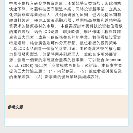
中國不斷投入研發並投資新廠，產業競爭日益激烈，因此價格
快速下降。奇菱科技固守製造本業，同時投資新事業，企業文
化強調尊重專業經理人、及創新研發的原則。也因此從早期塑
膠原料製造，轉進工業液晶顯示器，並開拓高規格和以精密品
質要求的醫療器材的市場。 本個案探討奇菱科技投資數位看板
的建置過程，結合LCD硬體、聯播軟體、網路佈建工程與媒體
廣告四大元素，成為一個服務整合的新事業。數位看板設置於
特定場所，結合廣告則可作分眾行銷。數位看板的投資策略，
可為LCD產品創造一個新的商業用途。由於奇菱科技的核心能
力是研發與製造，於是聘用外部經理人，並結合多項外部資
源，創造一個新的系統整合服務的新事業；可以配合Johnson
et al. (2008) 提出的「商業模式再創新」來討論。本個案主要
提供三大討論主題：（1）內部創業、（2）數位看板與製造業
的產業差異、（3）新事業的發展策略與組織設計。
參考文獻