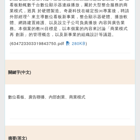
看板動輒數千台數位顯示器連線播放，屬於大型整合服務的商
業模式，迥異 於硬體製造。奇菱科技在確定投㈾專案後，聘請
外部經理㆟來主導數位看板新事業，整合顯示器硬體、播放軟
體、網路建置維護、以及設立子公司負責播放 內容與廣告業
務。本個案的教㈻目標是，以本個案的內容來討論「商業模式
再 創新」的管理概念，以及新事業的組織設計等議題。
(634723303319843750.pdf
280KB
)
關鍵字(中文)
數位看板、廣告聯播、內部創業、商業模式
摘要(英文)