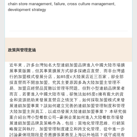
chain store management, failure, cross culture management,
development strategy
政策與管理意涵
近年來，許多台灣知名大型連鎖加盟品牌進入中國大陸市場擴
展事業版圖，但其事業擴展方式卻多採總店直營、而非台灣盛
行的加盟模式發展分店，如85度c大陸展店近三百家，卻全部
採直營而不開放加盟。究其主要原因多為大陸加盟主管理不
易、加盟店經營品質難以管理等問題。但對小型連鎖品牌業者
而言，若要進入中國大陸市場，卻無法如85度c擁有龐大的資
金和資源挹助來發展直營店之情況下，如何採取加盟模式來發
展連鎖加盟事業？該如何建立完善的連鎖加盟管理制度和管理
大陸加盟主與員工，以成功發展大陸連鎖加盟事業？ 本研究個
案介紹台灣小型餐飲公司─豪俐企業如何進入大陸餐飲市場發
展連鎖加盟品牌及策略作為，包括：當地化管理思維、行銷策
略擬定與執行、加盟管理制度建立和跨文化管理。從中進一步
討論豪俐現階段是否應擴張業務至上海以外地區？或守成現有