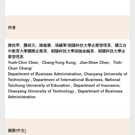
作者
陳悅琴、龔昶元、陳建勝、張鐵軍/朝陽科技大學企業管理系、國立台
中教育大學國際企業系、朝陽科技大學保險金融系、朝陽科技大學企
業管理系
Yueh-Chin Chen、Chang-Yung Kung、Jian-Shen Chen、Tieh-
Chun Chang/
Department of Business Administration, Chaoyang University of
Technology , Department of International Business, National
Taichung University of Education , Department of Insurance,
Chaoyang University of Technology , Department of Business
Administration
摘要(中文)