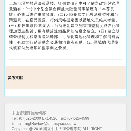
上海市場的營運決策選擇。從個案研究中可了解之政策與管理
意涵有：(一)中小型企業台商赴大陸發展事業應有「本尊長
駐」心態以專注事業發展。(二)大陸餐飲文化與消費習性和台
灣迥異，在產品經營、行銷策略擬定應以當地化思維來考量。
(三) 相較追求快速展店，台商應朝建立完善加盟制度與強化管
理加盟主品質，更有助於連鎖品牌知名度之建立。(四) 建立明
確管理制度和培養陸籍幹部，可深化當地化管理和了解消費習
性，有助於行銷活動之發展和消費者互動。(五)區域總代理模
式或有助於連鎖加盟事業之發展。
參考文獻
中山管理評論編輯部
Tel: (07)525-2000 Ext.4526 Fax: (07)525-4599
E-mail: mgtReview@cm.nsysu.edu.tw
Copyright @ 2016 國立中山大學管理學院 ALL RIGHT